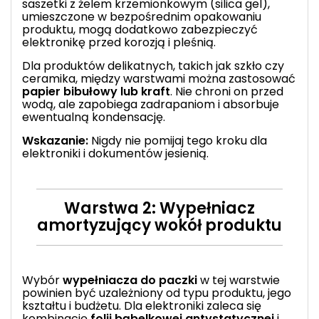
saszetki z żelem krzemionkowym (silica gel),
umieszczone w bezpośrednim opakowaniu
produktu, mogą dodatkowo zabezpieczyć
elektronikę przed korozją i pleśnią.
Dla produktów delikatnych, takich jak szkło czy
ceramika, między warstwami można zastosować
papier bibułowy lub kraft
. Nie chroni on przed
wodą, ale zapobiega zadrapaniom i absorbuje
ewentualną kondensację.
Wskazanie:
Nigdy nie pomijaj tego kroku dla
elektroniki i dokumentów jesienią.
Warstwa 2: Wypełniacz
amortyzujący wokół produktu
Wybór
wypełniacza do paczki
w tej warstwie
powinien być uzależniony od typu produktu, jego
kształtu i budżetu. Dla elektroniki zaleca się
kombinację
folii bąbelkowej antystatycznej
i