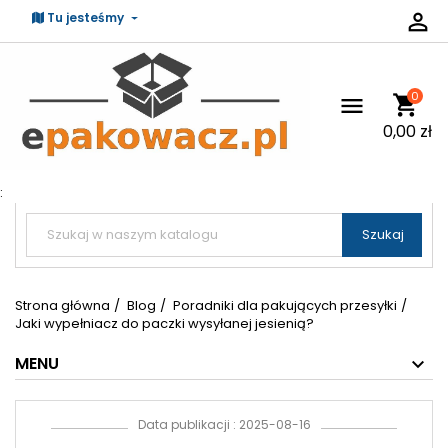

Tu jesteśmy
0
shopping_cart

0,00 zł
:


Szukaj
Strona główna
Blog
Poradniki dla pakujących przesyłki
Jaki wypełniacz do paczki wysyłanej jesienią?
MENU
Data publikacji : 2025-08-16