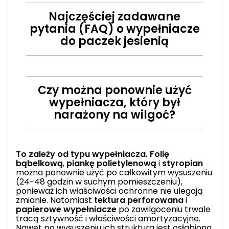
Najczęściej zadawane
pytania (FAQ) o wypełniacze
do paczek jesienią
Czy można ponownie użyć
wypełniacza, który był
narażony na wilgoć?
To zależy od typu wypełniacza.
Folię
bąbelkową
,
piankę polietylenową
i
styropian
można ponownie użyć po całkowitym wysuszeniu
(24-48 godzin w suchym pomieszczeniu),
ponieważ ich właściwości ochronne nie ulegają
zmianie. Natomiast
tektura perforowana
i
papierowe wypełniacze
po zawilgoceniu trwale
tracą sztywność i właściwości amortyzacyjne.
Nawet po wysuszeniu ich struktura jest osłabiona,