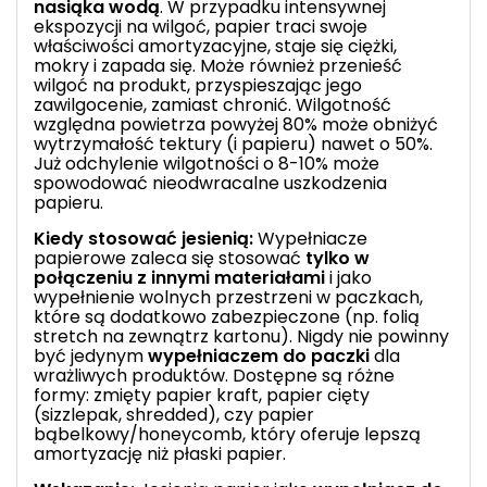
nasiąka wodą
. W przypadku intensywnej
ekspozycji na wilgoć, papier traci swoje
właściwości amortyzacyjne, staje się ciężki,
mokry i zapada się. Może również przenieść
wilgoć na produkt, przyspieszając jego
zawilgocenie, zamiast chronić. Wilgotność
względna powietrza powyżej 80% może obniżyć
wytrzymałość tektury (i papieru) nawet o 50%.
Już odchylenie wilgotności o 8-10% może
spowodować nieodwracalne uszkodzenia
papieru.
Kiedy stosować jesienią:
Wypełniacze
papierowe zaleca się stosować
tylko w
połączeniu z innymi materiałami
i jako
wypełnienie wolnych przestrzeni w paczkach,
które są dodatkowo zabezpieczone (np. folią
stretch na zewnątrz kartonu). Nigdy nie powinny
być jedynym
wypełniaczem do paczki
dla
wrażliwych produktów. Dostępne są różne
formy: zmięty papier kraft, papier cięty
(sizzlepak, shredded), czy papier
bąbelkowy/honeycomb, który oferuje lepszą
amortyzację niż płaski papier.