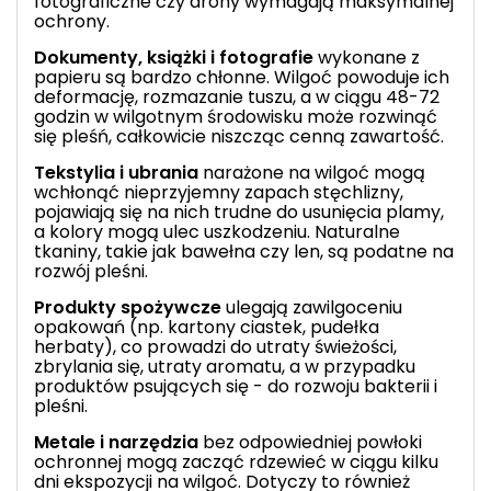
fotograficzne czy drony wymagają maksymalnej
ochrony.
Dokumenty, książki i fotografie
wykonane z
papieru są bardzo chłonne. Wilgoć powoduje ich
deformację, rozmazanie tuszu, a w ciągu 48-72
godzin w wilgotnym środowisku może rozwinąć
się pleśń, całkowicie niszcząc cenną zawartość.
Tekstylia i ubrania
narażone na wilgoć mogą
wchłonąć nieprzyjemny zapach stęchlizny,
pojawiają się na nich trudne do usunięcia plamy,
a kolory mogą ulec uszkodzeniu. Naturalne
tkaniny, takie jak bawełna czy len, są podatne na
rozwój pleśni.
Produkty spożywcze
ulegają zawilgoceniu
opakowań (np. kartony ciastek, pudełka
herbaty), co prowadzi do utraty świeżości,
zbrylania się, utraty aromatu, a w przypadku
produktów psujących się - do rozwoju bakterii i
pleśni.
Metale i narzędzia
bez odpowiedniej powłoki
ochronnej mogą zacząć rdzewieć w ciągu kilku
dni ekspozycji na wilgoć. Dotyczy to również