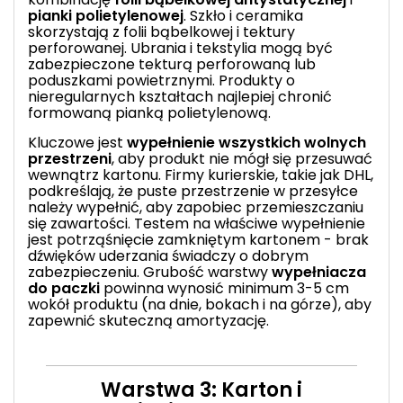
pianki polietylenowej
. Szkło i ceramika
skorzystają z folii bąbelkowej i tektury
perforowanej. Ubrania i tekstylia mogą być
zabezpieczone tekturą perforowaną lub
poduszkami powietrznymi. Produkty o
nieregularnych kształtach najlepiej chronić
formowaną pianką polietylenową.
Kluczowe jest
wypełnienie wszystkich wolnych
przestrzeni
, aby produkt nie mógł się przesuwać
wewnątrz kartonu. Firmy kurierskie, takie jak DHL,
podkreślają, że puste przestrzenie w przesyłce
należy wypełnić, aby zapobiec przemieszczaniu
się zawartości. Testem na właściwe wypełnienie
jest potrząśnięcie zamkniętym kartonem - brak
dźwięków uderzania świadczy o dobrym
zabezpieczeniu. Grubość warstwy
wypełniacza
do paczki
powinna wynosić minimum 3-5 cm
wokół produktu (na dnie, bokach i na górze), aby
zapewnić skuteczną amortyzację.
Warstwa 3: Karton i