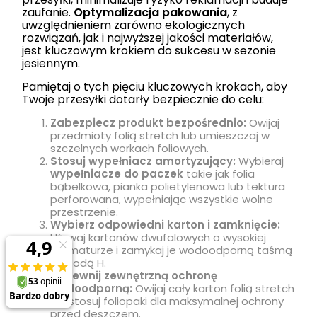
zaufanie.
Optymalizacja pakowania
, z
uwzględnieniem zarówno ekologicznych
rozwiązań, jak i najwyższej jakości materiałów,
jest kluczowym krokiem do sukcesu w sezonie
jesiennym.
Pamiętaj o tych pięciu kluczowych krokach, aby
Twoje przesyłki dotarły bezpiecznie do celu:
Zabezpiecz produkt bezpośrednio:
Owijaj
przedmioty folią stretch lub umieszczaj w
szczelnych workach foliowych.
Stosuj wypełniacz amortyzujący:
Wybieraj
wypełniacze do paczek
takie jak folia
bąbelkowa, pianka polietylenowa lub tektura
perforowana, wypełniając wszystkie wolne
przestrzenie.
Wybierz odpowiedni karton i zamknięcie:
Używaj kartonów dwufalowych o wysokiej
gramaturze i zamykaj je wodoodporną taśmą
metodą H.
Zapewnij zewnętrzną ochronę
wodoodporną:
Owijaj cały karton folią stretch
lub stosuj foliopaki dla maksymalnej ochrony
przed deszczem.