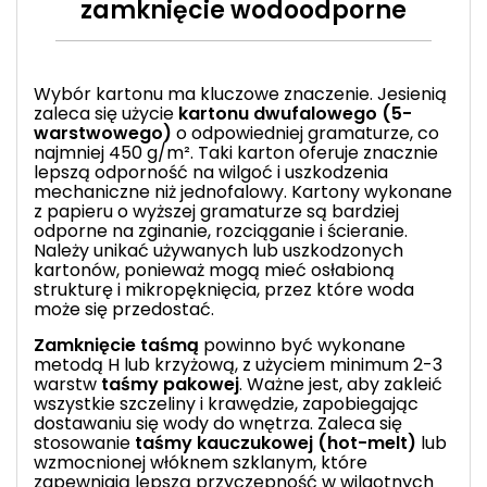
zamknięcie wodoodporne
Wybór kartonu ma kluczowe znaczenie. Jesienią
zaleca się użycie
kartonu dwufalowego (5-
warstwowego)
o odpowiedniej gramaturze, co
najmniej 450 g/m². Taki karton oferuje znacznie
lepszą odporność na wilgoć i uszkodzenia
mechaniczne niż jednofalowy. Kartony wykonane
z papieru o wyższej gramaturze są bardziej
odporne na zginanie, rozciąganie i ścieranie.
Należy unikać używanych lub uszkodzonych
kartonów, ponieważ mogą mieć osłabioną
strukturę i mikropęknięcia, przez które woda
może się przedostać.
Zamknięcie taśmą
powinno być wykonane
metodą H lub krzyżową, z użyciem minimum 2-3
warstw
taśmy pakowej
. Ważne jest, aby zakleić
wszystkie szczeliny i krawędzie, zapobiegając
dostawaniu się wody do wnętrza. Zaleca się
stosowanie
taśmy kauczukowej
(hot-melt)
lub
wzmocnionej włóknem szklanym, które
zapewniają lepszą przyczepność w wilgotnych