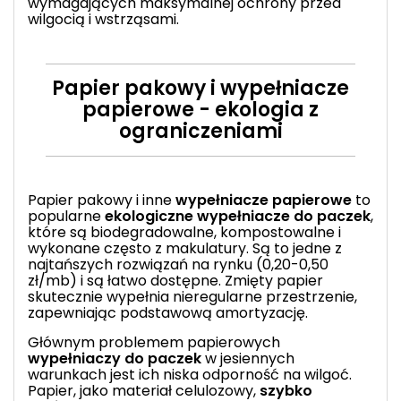
wymagających maksymalnej ochrony przed
wilgocią i wstrząsami.
Papier pakowy i wypełniacze
papierowe - ekologia z
ograniczeniami
Papier pakowy
i inne
wypełniacze papierowe
to
popularne
ekologiczne wypełniacze do paczek
,
które są biodegradowalne, kompostowalne i
wykonane często z makulatury. Są to jedne z
najtańszych rozwiązań na rynku (0,20-0,50
zł/mb) i są łatwo dostępne. Zmięty papier
skutecznie wypełnia nieregularne przestrzenie,
zapewniając podstawową amortyzację.
Głównym problemem papierowych
wypełniaczy do paczek
w jesiennych
warunkach jest ich niska odporność na wilgoć.
Papier, jako materiał celulozowy,
szybko