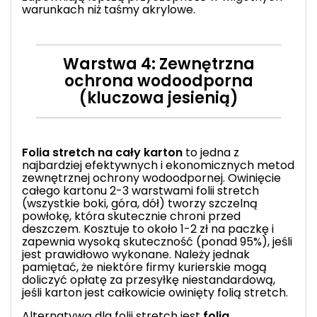
warunkach niż taśmy akrylowe.
Warstwa 4: Zewnętrzna
ochrona wodoodporna
(kluczowa jesienią)
Folia stretch na cały karton
to jedna z
najbardziej efektywnych i ekonomicznych metod
zewnętrznej ochrony wodoodpornej. Owinięcie
całego kartonu 2-3 warstwami folii stretch
(wszystkie boki, góra, dół) tworzy szczelną
powłokę, która skutecznie chroni przed
deszczem. Kosztuje to około 1-2 zł na paczkę i
zapewnia wysoką skuteczność (ponad 95%), jeśli
jest prawidłowo wykonane. Należy jednak
pamiętać, że niektóre firmy kurierskie mogą
doliczyć opłatę za
przesyłkę niestandardową
,
jeśli karton jest całkowicie owinięty folią stretch.
Alternatywą dla folii stretch jest
folia