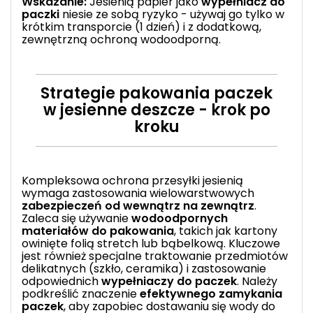
Wskazanie:
Jesienią papier jako
wypełniacz do
paczki
niesie ze sobą ryzyko - używaj go tylko w
krótkim transporcie (1 dzień) i z dodatkową,
zewnętrzną ochroną wodoodporną.
Strategie pakowania paczek
w jesienne deszcze - krok po
kroku
Kompleksowa ochrona przesyłki jesienią
wymaga zastosowania wielowarstwowych
zabezpieczeń od wewnątrz na zewnątrz
.
Zaleca się używanie
wodoodpornych
materiałów do pakowania
, takich jak kartony
owinięte folią stretch lub bąbelkową. Kluczowe
jest również specjalne traktowanie przedmiotów
delikatnych (szkło, ceramika) i zastosowanie
odpowiednich
wypełniaczy do paczek
. Należy
podkreślić znaczenie
efektywnego zamykania
paczek
, aby zapobiec dostawaniu się wody do