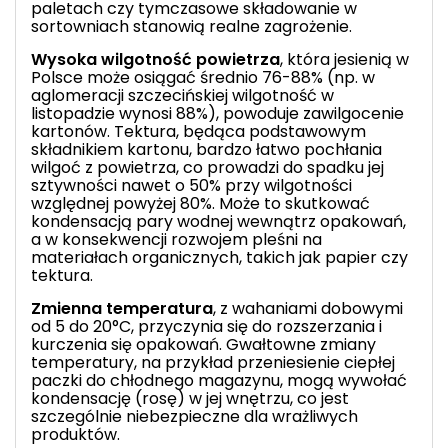
paletach czy tymczasowe składowanie w
sortowniach stanowią realne zagrożenie.
Wysoka wilgotność powietrza
, która jesienią w
Polsce może osiągać średnio 76-88% (np. w
aglomeracji szczecińskiej wilgotność w
listopadzie wynosi 88%), powoduje zawilgocenie
kartonów. Tektura, będąca podstawowym
składnikiem kartonu, bardzo łatwo pochłania
wilgoć z powietrza, co prowadzi do spadku jej
sztywności nawet o 50% przy wilgotności
względnej powyżej 80%. Może to skutkować
kondensacją pary wodnej wewnątrz opakowań,
a w konsekwencji rozwojem pleśni na
materiałach organicznych, takich jak papier czy
tektura.
Zmienna temperatura
, z wahaniami dobowymi
od 5 do 20°C, przyczynia się do rozszerzania i
kurczenia się opakowań. Gwałtowne zmiany
temperatury, na przykład przeniesienie ciepłej
paczki do chłodnego magazynu, mogą wywołać
kondensację (rosę) w jej wnętrzu, co jest
szczególnie niebezpieczne dla wrażliwych
produktów.