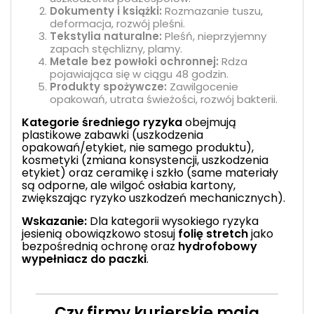
Dokumenty i książki:
Rozmazanie tuszu,
deformacja, rozwój pleśni.
Tekstylia naturalne:
Pleśń, nieprzyjemny
zapach stęchlizny, plamy.
Metale bez powłoki ochronnej:
Rdza
pojawiająca się w ciągu 48 godzin.
Produkty spożywcze:
Zawilgocenie
opakowań, utrata świeżości, rozwój bakterii.
Kategorie średniego ryzyka
obejmują
plastikowe zabawki (uszkodzenia
opakowań/etykiet, nie samego produktu),
kosmetyki (zmiana konsystencji, uszkodzenia
etykiet) oraz ceramikę i szkło (same materiały
są odporne, ale wilgoć osłabia kartony,
zwiększając ryzyko uszkodzeń mechanicznych).
Wskazanie:
Dla kategorii wysokiego ryzyka
jesienią obowiązkowo stosuj
folię stretch
jako
bezpośrednią ochronę oraz
hydrofobowy
wypełniacz do paczki
.
Czy firmy kurierskie mają