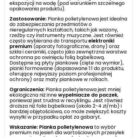
ekspozycji na wodę (pod warunkiem szczelnego
opakowania produktu).
Zastosowanie:
Pianka polietylenowa jest idealna
do zabezpieczania przedmiotów o
nieregularnych kształtach, takich jak wazony,
rzeźby czy instrumenty muzyczne. Jest również
często wybierana do transportu
elektroniki
premium
(aparaty fotograficzne, drony) oraz
szkła i ceramiki, często jako zewnętrzna warstwa
ochronna po owinięciu folią bąbelkową.
Dostępne są płyty piankowe (cięte na wymiar),
pianki formowane (dopasowane 1:1 do produktu,
oferujące najwyższy poziom profesjonalnej
ochrony) oraz maty piankowe w rolkach.
Ograniczenia:
Pianka polietylenowa jest mniej
ekologiczna niż inne
wypełniacze do paczek
,
ponieważ jest trudna w recyklingu. Jest również
droższa niż folia bąbelkowa (około 2-4 zł/mb) i
bardziej objętościowa, co może zwiększyć koszty
wysyłki w przypadku opłat za gabaryt.
Wskazanie:
Pianka polietylenowa
to wybór
premium na jesień dla wartościowych przesyłek