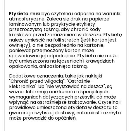
Etykieta
musi być czytelna i odporna na warunki
atmosferyczne. Zaleca się druk na papierze
laminowanym lub przykrycie etykiety
przezroczystą taśmą, aby chronić kody
kreskowe przed zamazaniem w deszczu. Etykietę
należy umieścić na folii stretch (jeśli karton jest
owinięty), a nie bezpośrednio na kartonie,
ponieważ przemoczony karton może
spowodować jej odpadnięcie. Etykieta nie może
być umieszczona na łączeniach i krawędziach
opakowania, ani zasłonięta taśmą.
Dodatkowe oznaczenia, takie jak naklejki
"Chronić przed wilgocią", "Ostrożnie -
Elektronika" lub "Nie wystawiać na deszcz", są
ważne. Informują one kuriera o specjalnych
wymaganiach dotyczących przesyłki, co może
wpłynąć na ostrożniejsze traktowanie. Czytelna i
prawidłowo umieszczona etykieta w deszczu to
gwarancja szybszej dostawy, natomiast rozmyta
może prowadzić do opóźnień.