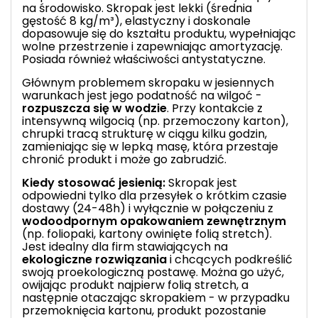
na środowisko. Skropak jest lekki (średnia
gęstość 8 kg/m³), elastyczny i doskonale
dopasowuje się do kształtu produktu, wypełniając
wolne przestrzenie i zapewniając amortyzację.
Posiada również właściwości antystatyczne.
Głównym problemem skropaku w jesiennych
warunkach jest jego podatność na wilgoć -
rozpuszcza się w wodzie
. Przy kontakcie z
intensywną wilgocią (np. przemoczony karton),
chrupki tracą strukturę w ciągu kilku godzin,
zamieniając się w lepką masę, która przestaje
chronić produkt i może go zabrudzić.
Kiedy stosować jesienią:
Skropak jest
odpowiedni tylko dla przesyłek o krótkim czasie
dostawy (24-48h) i wyłącznie w połączeniu z
wodoodpornym opakowaniem zewnętrznym
(np.
foliopaki
, kartony owinięte folią stretch).
Jest idealny dla firm stawiających na
ekologiczne rozwiązania
i chcących podkreślić
swoją proekologiczną postawę. Można go użyć,
owijając produkt najpierw folią stretch, a
następnie otaczając skropakiem - w przypadku
przemoknięcia kartonu, produkt pozostanie