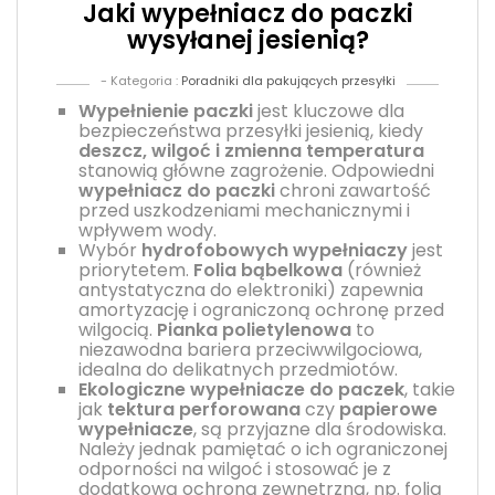
Jaki wypełniacz do paczki
wysyłanej jesienią?
- Kategoria :
Poradniki dla pakujących przesyłki
Wypełnienie paczki
jest kluczowe dla
bezpieczeństwa przesyłki jesienią, kiedy
deszcz, wilgoć i zmienna temperatura
stanowią główne zagrożenie. Odpowiedni
wypełniacz do paczki
chroni zawartość
przed uszkodzeniami mechanicznymi i
wpływem wody.
Wybór
hydrofobowych wypełniaczy
jest
priorytetem.
Folia bąbelkowa
(również
antystatyczna do elektroniki) zapewnia
amortyzację i ograniczoną ochronę przed
wilgocią.
Pianka polietylenowa
to
niezawodna bariera przeciwwilgociowa,
idealna do delikatnych przedmiotów.
Ekologiczne wypełniacze do paczek
, takie
jak
tektura perforowana
czy
papierowe
wypełniacze
, są przyjazne dla środowiska.
Należy jednak pamiętać o ich ograniczonej
odporności na wilgoć i stosować je z
dodatkową ochroną zewnętrzną, np. folią