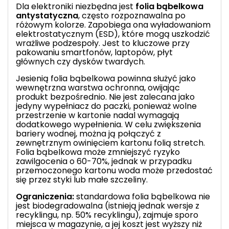
Dla elektroniki niezbędna jest
folia bąbelkowa
antystatyczna
, często rozpoznawalna po
różowym kolorze. Zapobiega ona wyładowaniom
elektrostatycznym (ESD), które mogą uszkodzić
wrażliwe podzespoły. Jest to kluczowe przy
pakowaniu
smartfonów, laptopów, płyt
głównych czy dysków twardych.
Jesienią folia bąbelkowa powinna służyć jako
wewnętrzna warstwa ochronna, owijając
produkt bezpośrednio. Nie jest zalecana jako
jedyny
wypełniacz do paczki
, ponieważ wolne
przestrzenie w kartonie nadal wymagają
dodatkowego wypełnienia. W celu zwiększenia
bariery wodnej, można ją połączyć z
zewnętrznym owinięciem kartonu folią stretch.
Folia bąbelkowa może zmniejszyć ryzyko
zawilgocenia o 60-70%, jednak w przypadku
przemoczonego kartonu woda może przedostać
się przez styki lub małe szczeliny.
Ograniczenia:
standardowa folia bąbelkowa nie
jest biodegradowalna (istnieją jednak wersje z
recyklingu, np. 50% recyklingu), zajmuje sporo
miejsca w magazynie, a jej koszt jest wyższy niż