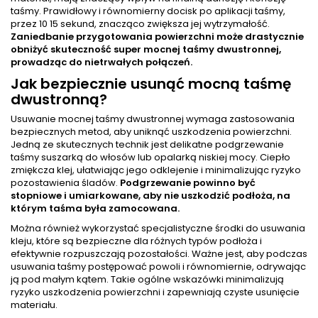
taśmy. Prawidłowy i równomierny docisk po aplikacji taśmy,
przez 10 15 sekund, znacząco zwiększa jej wytrzymałość.
Zaniedbanie przygotowania powierzchni może drastycznie
obniżyć skuteczność super mocnej taśmy dwustronnej,
prowadząc do nietrwałych połączeń.
Jak bezpiecznie usunąć mocną taśmę
dwustronną?
Usuwanie mocnej taśmy dwustronnej wymaga zastosowania
bezpiecznych metod, aby uniknąć uszkodzenia powierzchni.
Jedną ze skutecznych technik jest delikatne podgrzewanie
taśmy suszarką do włosów lub opalarką niskiej mocy. Ciepło
zmiękcza klej, ułatwiając jego odklejenie i minimalizując ryzyko
pozostawienia śladów.
Podgrzewanie powinno być
stopniowe i umiarkowane, aby nie uszkodzić podłoża, na
którym taśma była zamocowana.
Można również wykorzystać specjalistyczne środki do usuwania
kleju, które są bezpieczne dla różnych typów podłoża i
efektywnie rozpuszczają pozostałości. Ważne jest, aby podczas
usuwania taśmy postępować powoli i równomiernie, odrywając
ją pod małym kątem. Takie ogólne wskazówki minimalizują
ryzyko uszkodzenia powierzchni i zapewniają czyste usunięcie
materiału.