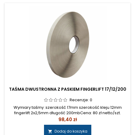
TAŚMA DWUSTRONNA Z PASKIEM FINGERLIFT 17/12/200
Recenzje:
0
Wymiary taśmy :szerokość 17mm szerokość kleju 12mm
fingerlift 2x2,5mm długość 200mbCena: 80 zł netto/szt.
Cena
98,40 zł
Dodaj do koszyka
