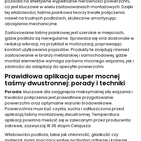
pozwala na efektywne wypełnianie nierówności powierzchni,
co jest kluczowe w wielu zastosowaniach montażowych. Dzięki
tej właściwości, taśma piankowa tworzy trwałe połączenia
nawet na trudnych podłożach, skutecznie amortyzując
obciążenia mechaniczne.
Zastosowanie taśmy piankowej jest szerokie w miejscach,
gdzie podłoża są nieregularne. Sprawdza się ona doskonale w
redukcji wibracji, na przykład w motoryzacji, poprawiając
komfort użytkowania pojazdów. Produkty te znajdują również
zastosowanie w branży meblarskiej i samochodowej, gdzie
montaż elementów wymaga zarówno mocnego wiązania, jak i
zdolności do adaptacji do specyfiki powierzchni.
Prawidłowa aplikacja super mocnej
taśmy dwustronnej: porady i techniki
Porada:
kluczowe dla osiągnięcia maksymalnej siły wiązania i
trwałości połączenia jest prawidłowe przygotowanie
powierzchni oraz optymalne warunki środowiskowe.
Powierzchnia musi być czysta, sucha i odtłuszczona przed
aplikacją taśmy montażowej dwustronnej. Temperatura
aplikacji powinna mieścić się w zalecanym przez producenta
zakresie, zazwyczaj 18 35 stopni Celsjusza.
Właściwości podłoża, takie jak chłonność, gładkość czy
materiał, mają znaczący wpływ na finalną adhezję i kohezję