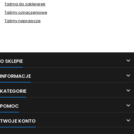
Taśma do zaklejarek
Taśmy oznaczeniowe
Taśmy naprawcze
Śledź nas na Facebooku

O SKLEPIE

INFORMACJE

KATEGORIE

POMOC

TWOJE KONTO