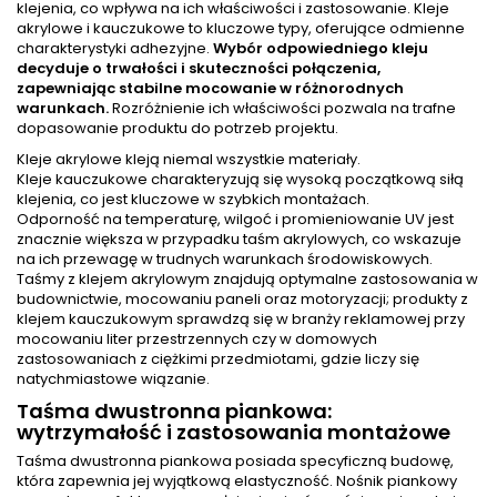
klejenia, co wpływa na ich właściwości i zastosowanie. Kleje
akrylowe i kauczukowe to kluczowe typy, oferujące odmienne
charakterystyki adhezyjne.
Wybór odpowiedniego kleju
decyduje o trwałości i skuteczności połączenia,
zapewniając stabilne mocowanie w różnorodnych
warunkach.
Rozróżnienie ich właściwości pozwala na trafne
dopasowanie produktu do potrzeb projektu.
Kleje akrylowe kleją niemal wszystkie materiały.
Kleje kauczukowe charakteryzują się wysoką początkową siłą
klejenia, co jest kluczowe w szybkich montażach.
Odporność na temperaturę, wilgoć i promieniowanie UV jest
znacznie większa w przypadku taśm akrylowych, co wskazuje
na ich przewagę w trudnych warunkach środowiskowych.
Taśmy z klejem akrylowym znajdują optymalne zastosowania w
budownictwie, mocowaniu paneli oraz motoryzacji; produkty z
klejem kauczukowym sprawdzą się w branży reklamowej przy
mocowaniu liter przestrzennych czy w domowych
zastosowaniach z ciężkimi przedmiotami, gdzie liczy się
natychmiastowe wiązanie.
Taśma dwustronna piankowa:
wytrzymałość i zastosowania montażowe
Taśma dwustronna piankowa posiada specyficzną budowę,
która zapewnia jej wyjątkową elastyczność. Nośnik piankowy