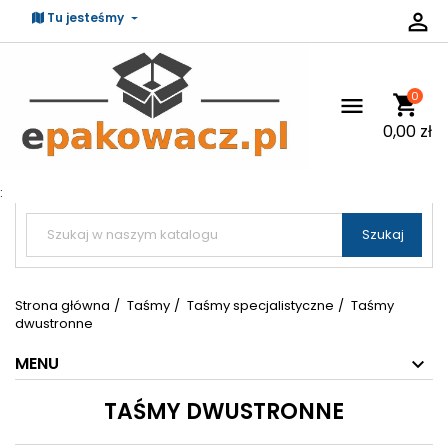

Tu jesteśmy
0
shopping_cart

0,00 zł
:


Szukaj
Strona główna
Taśmy
Taśmy specjalistyczne
Taśmy
dwustronne
MENU
TAŚMY DWUSTRONNE