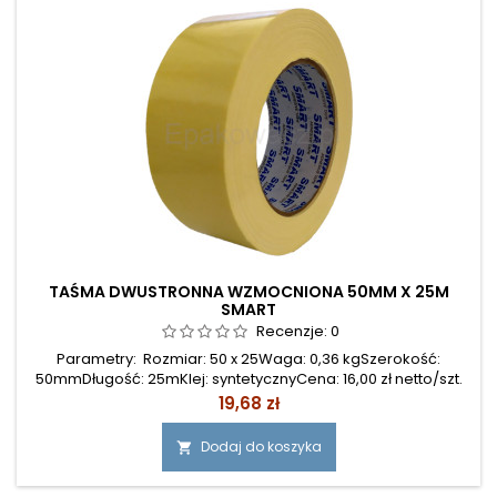
TAŚMA DWUSTRONNA WZMOCNIONA 50MM X 25M
SMART
Recenzje:
0
Parametry: Rozmiar: 50 x 25Waga: 0,36 kgSzerokość:
50mmDługość: 25mKlej: syntetycznyCena: 16,00 zł netto/szt.
Cena
19,68 zł
Dodaj do koszyka
