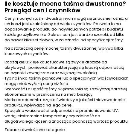
Ile kosztuje mocna taśma dwustronna?
Przegląd cen i czynników
Ceny mocnych taśm dwustronnych mogą się znacznie różnić, a
ich koszt jest uzależniony od wielu czynników. Pozwala to na
dopasowanie produktu do indywidualnych potrzeb i budżetu
każdego użytkownika. Zakres cen jest bardzo szeroki, od kilku
do nawet kilkuset złotych, w zależności od specyfikacji taśmy.
Na ostateczną cenę mocnej taśmy dwustronnej wpływa kilka
kluczowych czynników:
Rodzaj kleju: kleje kauczukowe są zwykle droższe od
akrylowych, ponieważ charakteryzują się lepszą odpornością
na czynniki zewnętrzne oraz większą trwałością.
Typ nośnika: taśmy piankowe lub o specjalnych właściwościach
mogą mieć wyższą cenę niż folie.
Szerokość i długość taśmy: większe rolki są zazwyczaj bardziej
ekonomiczne w przeliczeniu na metr bieżący.
Marka producenta: często świadczy o jakości i niezawodności
produktu, wpływając na jego cenę.
Specjalne właściwości: odporność na promieniowanie UV,
wodę, ekstremalne temperatury czy zdolność do
długotrwałego łączenia znacząco podnoszą wartość produktu.
Zobacz również inne kategorie: