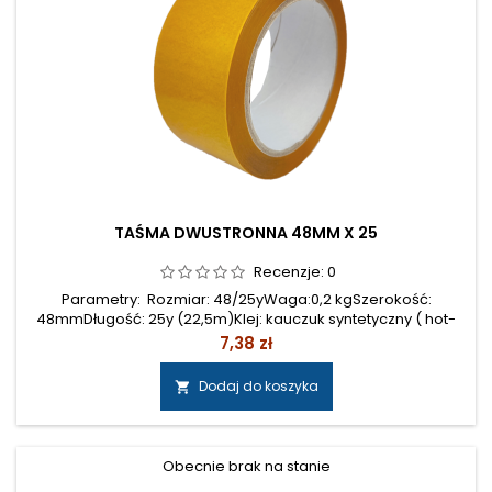
TAŚMA DWUSTRONNA 48MM X 25
Recenzje:
0
Parametry: Rozmiar: 48/25yWaga:0,2 kgSzerokość:
48mmDługość: 25y (22,5m)Klej: kauczuk syntetyczny ( hot-
melt )Cena: 6,00 zł netto/szt.
Cena
7,38 zł
Dodaj do koszyka

Obecnie brak na stanie