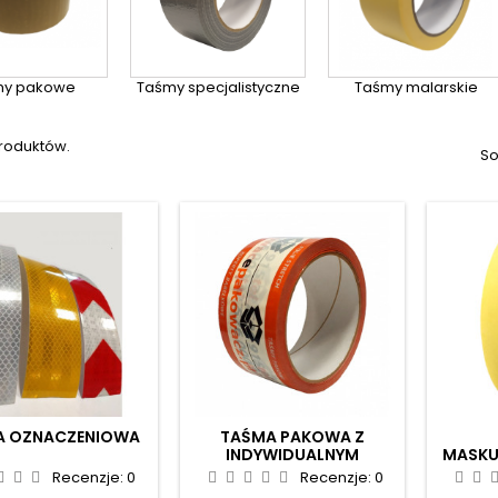
my pakowe
Taśmy specjalistyczne
Taśmy malarskie
produktów.
So
A OZNACZENIOWA
TAŚMA PAKOWA Z
INDYWIDUALNYM
MASKU
NADRUKIEM
SMART 
Recenzje:
0
Recenzje:
0