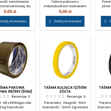
iwość zamówienia
Taśma pakowa z
Param
 oznaczeniowej, do
indywidualnym nadrukiem
ySzer
aczania ciągów
Klienta. Prosimy o
kauczu
Cena
Cena
0,00 zł
0,00 zł
munikacyjnych.
wiadomość email w celu
1,
egoo rodzaju kolory,
ustalenia szczegółów.
Dodaj do koszyka
Dodaj do koszyka


ry, antypoślizgowe.
eśli są Państwo
eresowani wyceną
y o kontakt mailowy
o@epakowacz.pl
AŚMA PAKOWA
TAŚMA KLEJĄCA 12/50M
TAŚMA
OWA 48/66Y (60M)
ŻÓŁTA
BRĄZ
Recenzje:
0
Recenzje:
0
: 48 x 66Waga rolki:
Parametry: Długość : 50m
Parame
13 kg Szerokość:
Szerokość : 12mm Zgrzewka
Szeroko