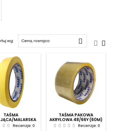

rtuj wg:
Cena, rosnąco


TAŚMA
TAŚMA PAKOWA
JĄCA/MALARSKA
AKRYLOWA 48/66Y (60M)
19/50 PAPIEROWA
TRANSPARENT
Recenzje:
0
Recenzje:
0