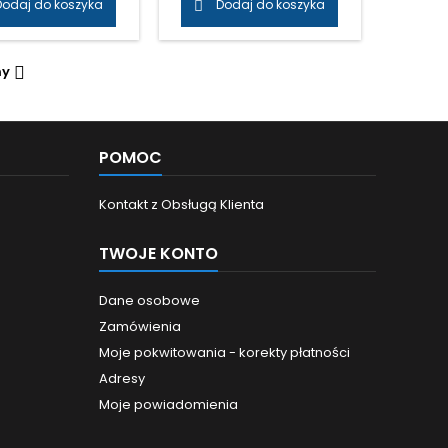
Dodaj do koszyka
Dodaj do koszyka

NT ) Cena: 2,70 zł
netto/szt.
ny

POMOC
Kontakt z Obsługą Klienta
TWOJE KONTO
Dane osobowe
Zamówienia
Moje pokwitowania - korekty płatności
Adresy
Moje powiadomienia