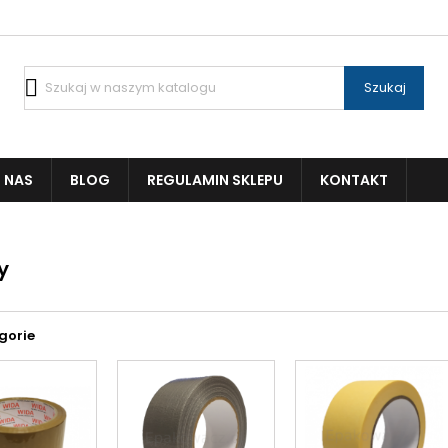

Szukaj
 NAS
BLOG
REGULAMIN SKLEPU
KONTAKT
y
gorie