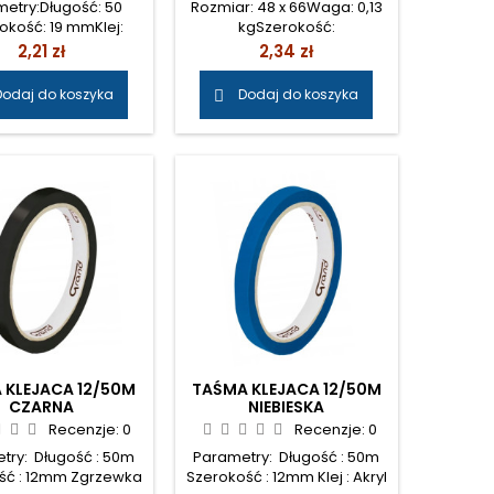
etry:Długość: 50
Rozmiar: 48 x 66Waga: 0,13
okość: 19 mmKlej:
kgSzerokość:
kKolor: żółty Cena:
48mmDługość: 66yKolor:
Cena
Cena
2,21 zł
2,34 zł
80 zł netto/szt.
TransparentIlość: 1 szt.Ilość
rolek w kartonie: 36 szt.Klej:
Dodaj do koszyka
Dodaj do koszyka

Akryl Cena: 1,90 zł netto/szt.
 KLEJACA 12/50M
TAŚMA KLEJACA 12/50M
CZARNA
NIEBIESKA
Recenzje:
0
Recenzje:
0
try: Długość : 50m
Parametry: Długość : 50m
ść : 12mm Zgrzewka
Szerokość : 12mm Klej : Akryl