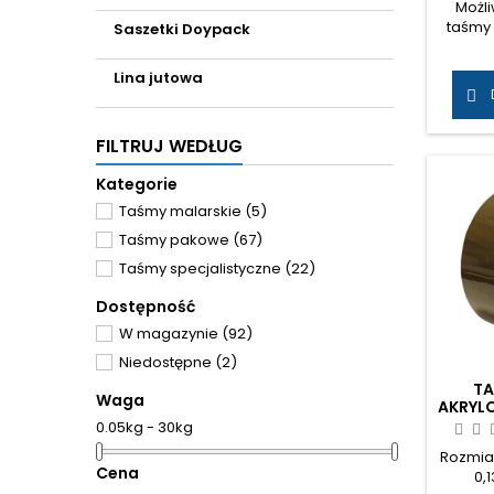
Możl
taśmy
Saszetki Doypack
ozn
ko
Lina jutowa
Wszelki

faktu
J
FILTRUJ WEDŁUG
zaint
prosim
Kategorie
inf
Taśmy malarskie
(5)
Taśmy pakowe
(67)
Taśmy specjalistyczne
(22)
Dostępność
W magazynie
(92)
Niedostępne
(2)
T
Waga
AKRYL
0.05kg - 30kg
Rozmiar
Cena
0,