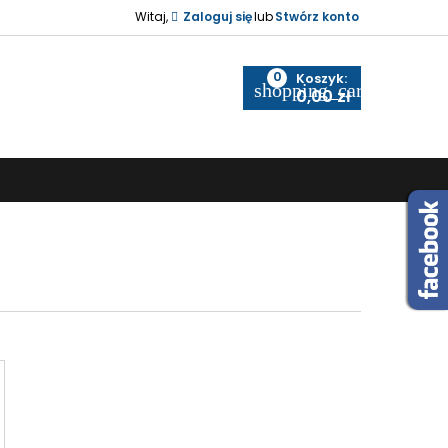
Witaj,
Zaloguj się
lub
Stwórz konto
0
Koszyk:
shopping_cart
0,00 zł