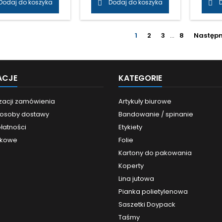
Dodaj do koszyka
Dodaj do koszyka


lsyjnym klejem
emulsyjnym klejem
SOLVE
wym– przyczepna do
akrylowym– przyczepna do
zości powierzchni–
większości powierzchni–
rna na zrywanie–
odporna na zrywanie–
1
2
3
…
8
Następ
nała do zaklejania
doskonała do zaklejania
tonów o szerokim
kartonów o szerokim
sie wag– przyjazna
zakresie wag– przyjazna
 środowiska– nie
dla środowiska– nie
ACJE
KATEGORIE
iera substancji
zawiera substancji
jących– stabilna
trujących– stabilna
substancja...
substancja...
izacji zamówienia
Artykuły biurowe
sposoby dostawy
Bandowanie / spinanie
łatności
Etykiety
nkowe
Folie
Kartony do pakowania
Koperty
Lina jutowa
Pianka polietylenowa
Saszetki Doypack
Taśmy