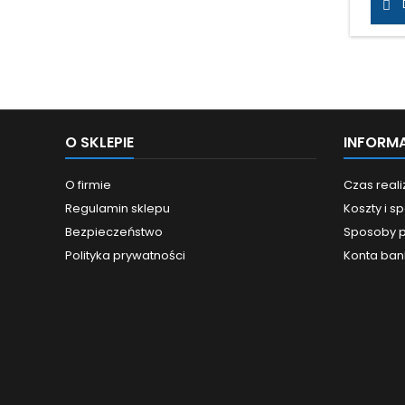

emu
akrylo
więks
odpo
dosko
kar
zakre
dla
O SKLEPIE
INFORM
zaw
tru
O firmie
Czas real
Regulamin sklepu
Koszty i 
Bezpieczeństwo
Sposoby p
Polityka prywatności
Konta ba