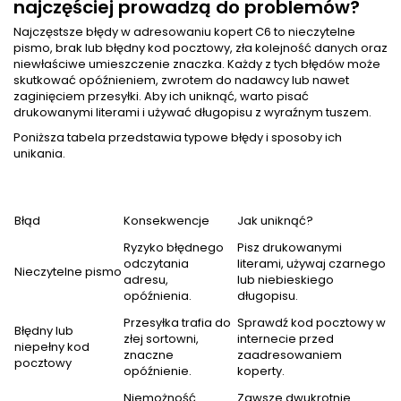
najczęściej prowadzą do problemów?
Najczęstsze błędy w adresowaniu kopert C6 to nieczytelne
pismo, brak lub błędny kod pocztowy, zła kolejność danych oraz
niewłaściwe umieszczenie znaczka. Każdy z tych błędów może
skutkować opóźnieniem, zwrotem do nadawcy lub nawet
zaginięciem przesyłki. Aby ich uniknąć, warto pisać
drukowanymi literami i używać długopisu z wyraźnym tuszem.
Poniższa tabela przedstawia typowe błędy i sposoby ich
unikania.
Błąd
Konsekwencje
Jak uniknąć?
Ryzyko błędnego
Pisz drukowanymi
odczytania
literami, używaj czarnego
Nieczytelne pismo
adresu,
lub niebieskiego
opóźnienia.
długopisu.
Przesyłka trafia do
Sprawdź kod pocztowy w
Błędny lub
złej sortowni,
internecie przed
niepełny kod
znaczne
zaadresowaniem
pocztowy
opóźnienie.
koperty.
Niemożność
Zawsze dwukrotnie