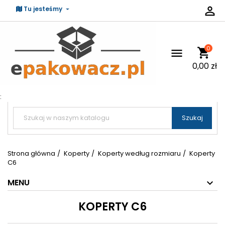

Tu jesteśmy
0
shopping_cart

0,00 zł
:


Szukaj
Strona główna
Koperty
Koperty według rozmiaru
Koperty
C6
MENU
KOPERTY C6