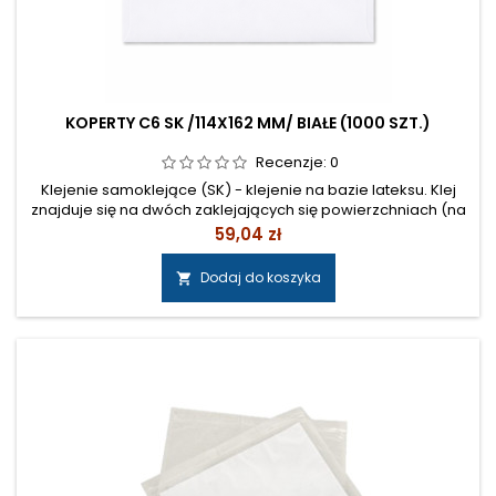
KOPERTY C6 SK /114X162 MM/ BIAŁE (1000 SZT.)
Recenzje:
0
Klejenie samoklejące (SK) - klejenie na bazie lateksu. Klej
znajduje się na dwóch zaklejających się powierzchniach (na
klapie otworowej i kontr-klapie). Zaklejenie uzyskuje się
Cena
59,04 zł
dzięki zetknięciu obu klap. Obsługa ręczna jest tu więc
szczególnie łatwa i nieskomplikowana. Cena: 48,00 zł
Dodaj do koszyka

netto/1000 szt.