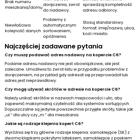
Brak numeru
doręczenia, zwrot
sprawdzaj kompletność
mieszkania/domu
do nadawcy.
adresu odbiorcy.
Problemy z
Stosuj standardowy
Niewłaściwa
automatycznym
format: imię/nazwa, ulica,
kolejność danych
sortowaniem,
kod i miasto.
opóźnienia.
Najczęściej zadawane pytania
Czy muszę podawać adres nadawcy na kopercie C6?
Podanie adresu nadawcy nie jest obowiązkowe, ale jest
zalecane. Umożliwia to zwrot listu w przypadku problemów z
doręczeniem, na przykład gdy adresat się przeprowadził lub
adres jest nieprawidłowy.
Czy mogę używać skrótów w adresie na kopercie C6?
Należy unikać skrótów w nazwach miejscowości i ulic, aby
zapewnić maksymalną czytelność dla systemów sortujących.
Dopuszczalne są jedynie powszechnie przyjęte skróty, takie jak
„ul.” dla ulicy czy „m.” dla mieszkania.
Jakie są rodzaje klejenia kopert C6?
Wyróżnia się trzy główne rodzaje klejenia: samoklejące (SK) z
dwoma klapkami pokrytymi lateksem, samoklejące z paskiem