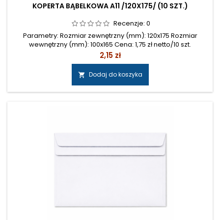
KOPERTA BĄBELKOWA A11 /120X175/ (10 SZT.)
Recenzje:
0
Parametry: Rozmiar zewnętrzny (mm): 120x175 Rozmiar
wewnętrzny (mm): 100x165 Cena: 1,75 zł netto/10 szt.
Cena
2,15 zł
Dodaj do koszyka
