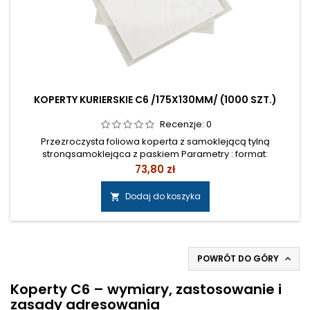
KOPERTY KURIERSKIE C6 /175X130MM/ (1000 SZT.)
Recenzje:
0
Przezroczysta foliowa koperta z samoklejącą tylną
stronąsamoklejąca z paskiem Parametry : format:
C6wymiary (mm): zewnętrzny: 175 x 130wewnętrzny: 160 x
Cena
73,80 zł
110opakowanie: 1000 sztuk Cena: 60,00 zł netto/1000 szt.
Dodaj do koszyka

POWRÓT DO GÓRY

Koperty C6 – wymiary, zastosowanie i
zasady adresowania