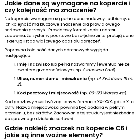
Jakie dane są wymagane na kopercie i
czy kolejność ma znaczenie?
Na kopercie wymagane są pełne dane nadawcy i odbiorcy, a
ich kolejność ma kluczowe znaczenie dla prawidłowego
sortowania przesyłki. Prawidłowy format zapisu adresu
zapewnia, że systemy pocztowe bezbłędnie zinterpretują dane
i skierują list do właściwego oddziału doręczeń.
Poprawna kolejność danych adresowych wygląda
następująco:
Imię i nazwisko
lub pełna nazwa firmy (ewentualnie ze
zwrotem grzecznościowym, np.
Szanowna Pani
).
Ulica, numer domu i mieszkania
(np.
ul. Kwiatowa 15 m.
2
).
Kod pocztowy i miejscowość
(np.
00-123 Warszawa
).
Kod pocztowy musi być zapisany w formacie XX-XXX, gdzie X to
cyfry. Nazwa miejscowości powinna być podana w pełnym
brzmieniu, bez skrótów. Zachowanie tej struktury jest niezbędne
do sprawnego działania sortowni.
Gdzie nakleić znaczek na kopercie C6 i
jakie są inne ważne elementy?