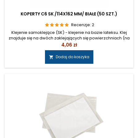
KOPERTY C6 SK /114X162 MM/ BIAŁE (50 SZT.)
Recenzje:
2
Klejenie samoklejące (SK) - klejenie na bazie lateksu. Klej
znajduje się na dwóch zaklejających się powierzchniach (na
klapie otworowej i kontr-klapie). Zaklejenie uzyskuje się
Cena
4,06 zł
dzięki zetknięciu obu klap. Obsługa ręczna jest tu więc
szczególnie łatwa i nieskomplikowana. Jednak trwałość
Dodaj do koszyka

klejenia - w zależności od sposobu przechowywania -
ograniczona jest...