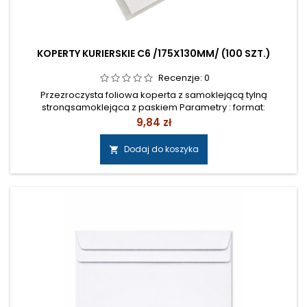
KOPERTY KURIERSKIE C6 /175X130MM/ (100 SZT.)
Recenzje:
0
Przezroczysta foliowa koperta z samoklejącą tylną
stronąsamoklejąca z paskiem Parametry : format:
C6wymiary (mm): zewnętrzny: 175 x 130wewnętrzny: 160 x
Cena
9,84 zł
110opakowanie: 1000 sztuk Cena: 8 zł netto/100 szt.
Dodaj do koszyka
