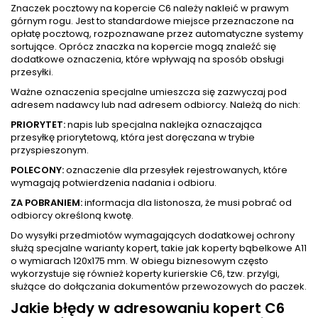
Znaczek pocztowy na kopercie C6 należy nakleić w prawym
górnym rogu. Jest to standardowe miejsce przeznaczone na
opłatę pocztową, rozpoznawane przez automatyczne systemy
sortujące. Oprócz znaczka na kopercie mogą znaleźć się
dodatkowe oznaczenia, które wpływają na sposób obsługi
przesyłki.
Ważne oznaczenia specjalne umieszcza się zazwyczaj pod
adresem nadawcy lub nad adresem odbiorcy. Należą do nich:
PRIORYTET:
napis lub specjalna naklejka oznaczająca
przesyłkę priorytetową, która jest doręczana w trybie
przyspieszonym.
POLECONY:
oznaczenie dla przesyłek rejestrowanych, które
wymagają potwierdzenia nadania i odbioru.
ZA POBRANIEM:
informacja dla listonosza, że musi pobrać od
odbiorcy określoną kwotę.
Do wysyłki przedmiotów wymagających dodatkowej ochrony
służą specjalne warianty kopert, takie jak koperty bąbelkowe A11
o wymiarach 120x175 mm. W obiegu biznesowym często
wykorzystuje się również koperty kurierskie C6, tzw. przylgi,
służące do dołączania dokumentów przewozowych do paczek.
Jakie błędy w adresowaniu kopert C6