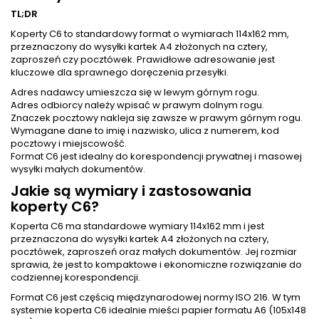
TL;DR
Koperty C6 to standardowy format o wymiarach 114x162 mm,
przeznaczony do wysyłki kartek A4 złożonych na cztery,
zaproszeń czy pocztówek. Prawidłowe adresowanie jest
kluczowe dla sprawnego doręczenia przesyłki.
Adres nadawcy umieszcza się w lewym górnym rogu.
Adres odbiorcy należy wpisać w prawym dolnym rogu.
Znaczek pocztowy nakleja się zawsze w prawym górnym rogu.
Wymagane dane to imię i nazwisko, ulica z numerem, kod
pocztowy i miejscowość.
Format C6 jest idealny do korespondencji prywatnej i masowej
wysyłki małych dokumentów.
Jakie są wymiary i zastosowania
koperty C6?
Koperta C6 ma standardowe wymiary 114x162 mm i jest
przeznaczona do wysyłki kartek A4 złożonych na cztery,
pocztówek, zaproszeń oraz małych dokumentów. Jej rozmiar
sprawia, że jest to kompaktowe i ekonomiczne rozwiązanie do
codziennej korespondencji.
Format C6 jest częścią międzynarodowej normy ISO 216. W tym
systemie koperta C6 idealnie mieści papier formatu A6 (105x148