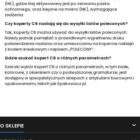
(HK), gdzie klej aktywowany jest po zerwaniu paska
ochronnego, oraz klejone na mokro (NK), wymagające
zwilżenia.
Czy koperty C6 nadają się do wysyłki listów poleconych?
Tak, koperty C6 można używać do wysyłki listów poleconych.
Należy jednak pamiętać o prawidłowym wypełnieniu druku
potwierdzenia nadania oraz umieszczeniu na kopercie naklejki
z kodem kreskowym i napisem „POLECONY”.
Gdzie szukać kopert C6 o różnych parametrach?
Szeroki wybór kopert C6 o różnych parametrach, w tym białe,
kolorowe, z okienkiem czy o podwyższonej gramaturze, jest
dostępny w specjalistycznych sklepach z artykułami biurowymi i
opakowaniami, takich jak Epakowacz.pl.
Śledź nas na Facebooku

O SKLEPIE