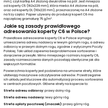
mm), czyli kartkę A4 złożoną dwukrotnie na pół. Jest mniejsza
od koperty C5 (162x229 mm), która mieści A4 złożone na pół,
oraz od koperty DL (110x220 mm), przeznaczonej na A4 złożone
na trzy części. Papier używany do produkcji kopert C6 ma
najczęściej gramaturę 75 g/m².
Jakie są zasady prawidłowego
adresowania koperty C6 w Polsce?
Prawidłowe adresowanie koperty C6 w Polsce wymaga
umieszczenia adresu nadawcy w lewym górnym rogu, a adresu
odbiorcy w prawym dolnym rogu, zgodnie z wytycznymi Poczty
Polskiej. Taki układ zapewnia bezproblemowe sortowanie i
doręczenie przesyłki. Mimo mniejszego rozmiaru koperty C6,
zasady rozmieszczenia danych pozostają identyczne jak dla
większych formatów.
Powierzchnia koperty jest podzielona na umowne strefy, które
ułatwiają maszynowe odczytywanie adresów. Przestrzeganie
ich układu jest kluczowe dla automatyzacji procesu sortowania
w centrach pocztowych. Główne strefy na kopercie to:
Strefa adresu odbiorcy:
prawy dolny róg.
Strefa adresu nadawcy:
lewy górny róg.
Strefa opłaty pocztowej (znaczek):
prawy górny róg.