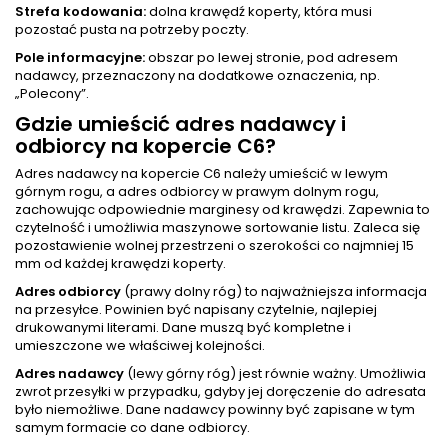
Strefa kodowania:
dolna krawędź koperty, która musi
pozostać pusta na potrzeby poczty.
Pole informacyjne:
obszar po lewej stronie, pod adresem
nadawcy, przeznaczony na dodatkowe oznaczenia, np.
„Polecony”.
Gdzie umieścić adres nadawcy i
odbiorcy na kopercie C6?
Adres nadawcy na kopercie C6 należy umieścić w lewym
górnym rogu, a adres odbiorcy w prawym dolnym rogu,
zachowując odpowiednie marginesy od krawędzi. Zapewnia to
czytelność i umożliwia maszynowe sortowanie listu. Zaleca się
pozostawienie wolnej przestrzeni o szerokości co najmniej 15
mm od każdej krawędzi koperty.
Adres odbiorcy
(prawy dolny róg) to najważniejsza informacja
na przesyłce. Powinien być napisany czytelnie, najlepiej
drukowanymi literami. Dane muszą być kompletne i
umieszczone we właściwej kolejności.
Adres nadawcy
(lewy górny róg) jest równie ważny. Umożliwia
zwrot przesyłki w przypadku, gdyby jej doręczenie do adresata
było niemożliwe. Dane nadawcy powinny być zapisane w tym
samym formacie co dane odbiorcy.