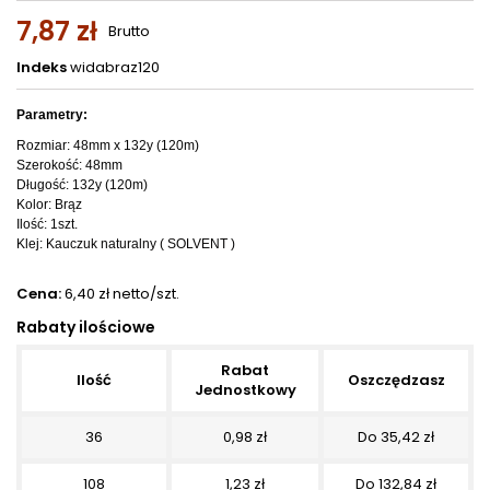
7,87 zł
Brutto
Indeks
widabraz120
Parametry:
Rozmiar: 48mm x 132y (120m)
Szerokość: 48mm
Długość: 132y (120m)
Kolor: Brąz
Ilość: 1szt.
Klej:
Kauczuk naturalny ( SOLVENT )
Cena:
6,40 zł netto/szt.
Rabaty ilościowe
Rabat
Ilość
Oszczędzasz
Jednostkowy
36
0,98 zł
Do 35,42 zł
108
1,23 zł
Do 132,84 zł