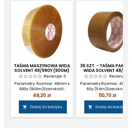
TAŚMA MASZYNOWA WIDA
36 SZT. - TAŚMA PAKOW
SOLVENT 48/990Y (900M)
WIDA SOLVENT 48/60Y
TRANSPARENT
(54M) BRĄZ
Recenzje:
0
Recenzje:
0
Parametry: Rozmiar: 48mm x
Parametry:Rozmiar: 48mm
990y (900m)Szerokość:
60y (54m)Szerokość:
48mmDługość: 990y
48mmDługość: 60y
Cena
Cena
49,20 zł
110,70 zł
(900m)Kolor:
(54m)Kolor:
TransparentIlość: 1szt
TransparentIlość: 36
Dodaj do koszyka
Dodaj do koszyka


Klej: Kauczuk naturalny (
szt.Klej: Kauczuk naturalny 
SOLVENT ) Cena: 40,00 zł
SOLVENT ) Cena: 2,50 zł
netto/szt.
netto/szt.