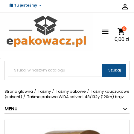

Tu jesteśmy
0
shopping_cart

0,00 zł
:


Szukaj
Strona główna
Taśmy
Taśmy pakowe
Taśmy kauczukowe
(solvent)
Taśma pakowa WIDA solvent 48/132y (120m) brąz
MENU