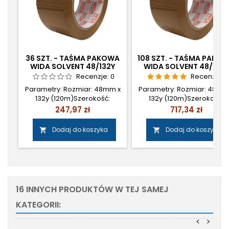
36 SZT. - TAŚMA PAKOWA
108 SZT. - TAŚMA PAKO
WIDA SOLVENT 48/132Y
WIDA SOLVENT 48/132Y
(120M) BRĄZ
(120M) BRĄZ
Recenzje:
0
Recenzje:
1
Parametry: Rozmiar: 48mm x
Parametry: Rozmiar: 48mm
132y (120m)Szerokość:
132y (120m)Szerokość:
48mmDługość: 132y
48mmDługość: 132y
Cena
Cena
247,97 zł
717,34 zł
(120m)Kolor: BrązIlość: 36
(120m)Kolor: BrązIlość: 10
szt.Klej: Kauczuk naturalny (
szt.Klej: Kauczuk naturalny 
Dodaj do koszyka
Dodaj do koszyka


SOLVENT ) Cena: 5,60 zł
SOLVENT ) Cena: 5,40 zł
netto/szt.
netto/szt.
16 INNYCH PRODUKTÓW W TEJ SAMEJ
KATEGORII:
<
>