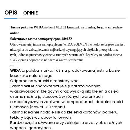
OPIS
OPINIE
Taśma pakowa WIDA solvent 48x132
kauczuk naturalny, brąz w sprzedaży
online.
Solventowa taśma samoprzylepna 48x132
Oferowana tutaj taśma samoprzylepna WIDA SOLVENT w kolorze brązowym
jest
niezbędna do zabezpieczania najbardziej wymagających ciężkich przesyłek oraz
tych, które są przechowywane w trudnych warunkach. Jej zalety to bardzo mocna
siła klejenia i odporność na szeroki zakres temperatur.
---
WIDA
to polska marka. Taśma produkowana jest na bazie
kauczuku naturalnego.
Odporna na warunki atmosferyczne.
Taśma
WIDA
charakteryzuje się bardzo dobrymi
właściwościami klejącymi oraz wysoką siłą klejenia dzięki
czemu można ją stosować w różnych warunkach
atmosferycznych zarówno w temperaturach dodatnich jak i
ujemnych (nawet -30 stopni).
Taśma idealnie nadaje się do klejenia kartonów, papieru,
tektury bądź wyrobów foliowych.
Bardzo często używana przy zaklejaniu przesyłek o różnych
wagach i gabarytach.