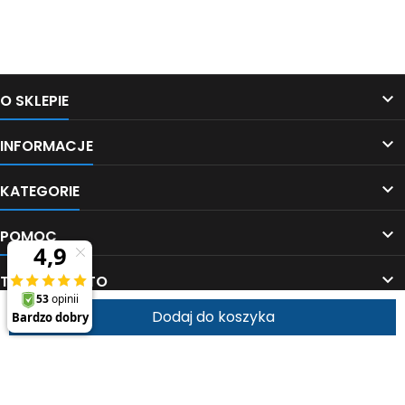
Śledź nas na Facebooku

O SKLEPIE

INFORMACJE

KATEGORIE

POMOC

TWOJE KONTO
Dodaj do koszyka


KONTAKT