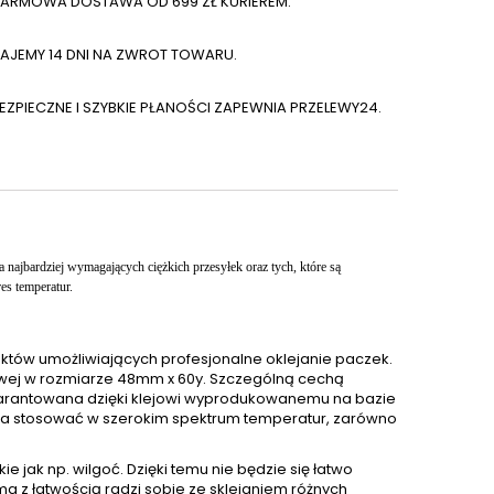
ARMOWA DOSTAWA OD 699 ZŁ KURIEREM.
AJEMY 14 DNI NA ZWROT TOWARU.
EZPIECZNE I SZYBKIE PŁANOŚCI ZAPEWNIA PRZELEWY24.
a najbardziej wymagających ciężkich przesyłek oraz tych, które są
es temperatur.
któw umożliwiających profesjonalne oklejanie paczek.
owej w rozmiarze 48mm x 60y. Szczególną cechą
gwarantowana dzięki klejowi wyprodukowanemu na bazie
żna stosować w szerokim spektrum temperatur, zarówno
e jak np. wilgoć. Dzięki temu nie będzie się łatwo
z łatwością radzi sobie ze sklejaniem różnych