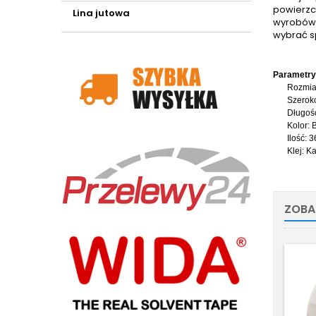
powierzc
Lina jutowa
wyrobów 
wybrać s
Parame
Rozmia
Szerok
Długoś
Kolor: 
Ilość: 3
Klej:
Ka
ZOBA