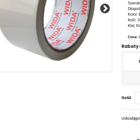
Szerok
Długoś
Kolor: 
Ilość: 3
Klej:
Ka
Cena:
2
Rabaty 
Ilość
Udostępn