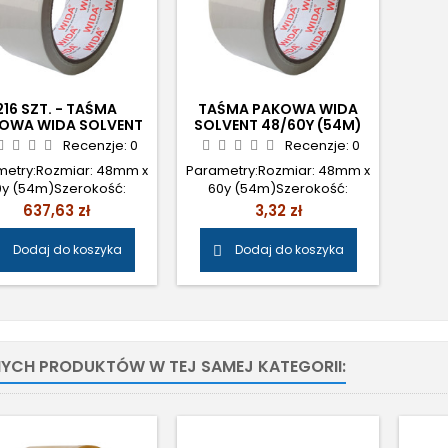
216 SZT. - TAŚMA
TAŚMA PAKOWA WIDA
OWA WIDA SOLVENT
SOLVENT 48/60Y (54M)
8/60Y (54M) BIAŁA
BIAŁA
Recenzje:
0
Recenzje:
0
metry:Rozmiar: 48mm x
Parametry:Rozmiar: 48mm x
0y (54m)Szerokość:
60y (54m)Szerokość:
48mmDługość: 60y
48mmDługość: 60y
Cena
Cena
637,63 zł
3,32 zł
)Kolor: BiałyIlość: 216
(54m)Kolor: BiałyIlość:
lej: Kauczuk naturalny (
1szt.Klej: Kauczuk naturalny (
Dodaj do koszyka
Dodaj do koszyka

LVENT ) Cena: 2,40 zł
SOLVENT ) Cena: 2,70 zł
netto/szt.
netto/szt.
NNYCH PRODUKTÓW W TEJ SAMEJ KATEGORII: