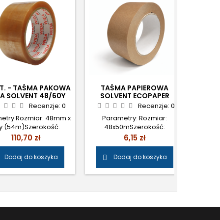
ZT. - TAŚMA PAKOWA
TAŚMA PAPIEROWA
1
A SOLVENT 48/60Y
SOLVENT ECOPAPER
PAKO
4M) TRANSPARENT
48/50M BRĄZ
Recenzje:
0
Recenzje:
0
etry:Rozmiar: 48mm x
Parametry: Rozmiar:
Param
y (54m)Szerokość:
48x50mSzerokość:
x 13
8mmDługość: 60y
48mmDługość:
48
Cena
Cena
110,70 zł
6,15 zł
(54m)Kolor:
50mKolor: BrązIlość:
ansparentIlość: 36
1szt.Klej: Kauczuk naturalny (
Tra
Dodaj do koszyka
Dodaj do koszyka


ej: Kauczuk naturalny (
SOLVENT ) Cena: 5,00 zł
szt.Kl
VENT ) Cena: 2,50 zł
netto/szt.
SOLV
netto/szt.