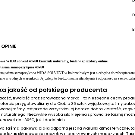
D
D
B
OPINIE
wa WIDA solvent 48x60
kauczuk naturalny, biała w sprzedaży online.
 taśma samoprzylepna 48x60
utaj taśma samoprzylepna WIDA SOLVENT w kolorze białym
jest niezbędna do zabezpieczani
e w trudnych warunkach. Jej zalety to bardzo mocna siła klejenia i odporność na szeroki zakr
a jakość od polskiego producenta
akość, trwałość oraz sprawdzona marka - to niezbędne cechy produ
 ofercie przygotowaliśmy dla Ciebie 36 sztuk wyjątkowej taśmy pak
wanej taśmy jest przede wszystkim jej bardzo dobra kleistość, za
 naturalnego. Niezwykle wysoka siła klejenia sprawia, że taśmę mo
 nawet do -30°C, jak i dodatnich.
owo
taśma pakowa biała
odporna jest na warunki atmosferyczne, taki
 podczas składowania paczek w nieogrzewanych magazynach. Taśma 