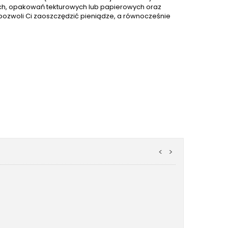
ach, opakowań tekturowych lub papierowych oraz
 pozwoli Ci zaoszczędzić pieniądze, a równocześnie
<
>