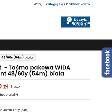
Witaj,
Zaloguj się
lub
Stwórz konto
0
Koszyk:
shopping_cart
0,00 zł
t 48/60y (54m) biała
zt. - Taśma pakowa WIDA
ent 48/60y (54m) biała
0 zł
Brutto
idabiała54
:
r: 48mm x 60y (54m)