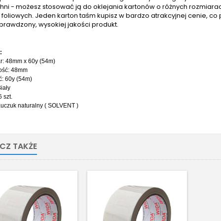
hni - możesz stosować ją do oklejania kartonów o różnych rozmiar
foliowych. Jeden karton taśm kupisz w bardzo atrakcyjnej cenie, co
prawdzony, wysokiej jakości produkt.
try:
r: 48mm x 60y (54m)
ość: 48mm
ć: 60y (54m)
Biały
6 szt.
uczuk naturalny ( SOLVENT )
CZ TAKŻE