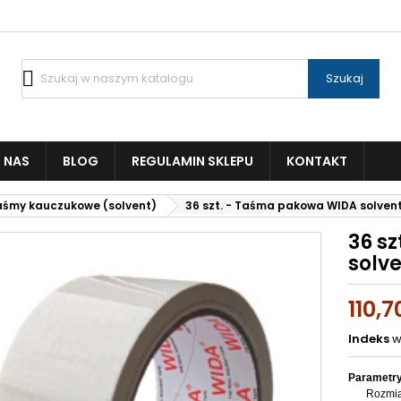

Szukaj
 NAS
BLOG
REGULAMIN SKLEPU
KONTAKT
aśmy kauczukowe (solvent)
36 szt. - Taśma pakowa WIDA solven
36 s
solv
110,7
Indeks
w
Parametry
Rozmia