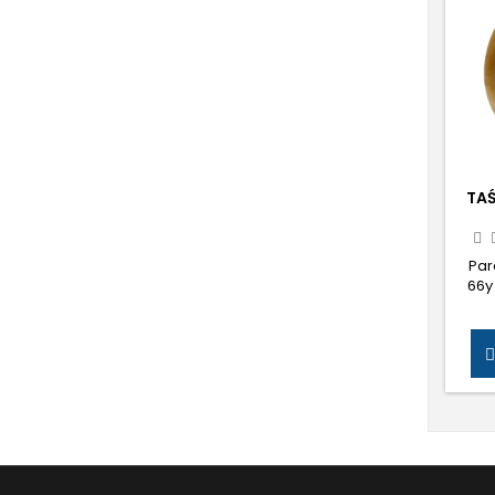
TA
TRA
Par
66y

Tran
rolek
Ka