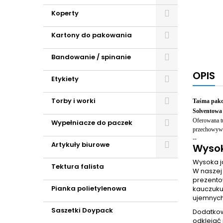
Koperty
Kartony do pakowania
Bandowanie / spinanie
OPIS
Etykiety
Torby i worki
Taśma pako
Solventowa
Oferowana t
Wypełniacze do paczek
przechowywan
--
Artykuły biurowe
Wysok
Wysoka j
Tektura falista
W naszej
prezento
Pianka polietylenowa
kauczuku
ujemnych,
Saszetki Doypack
Dodatk
odklejać