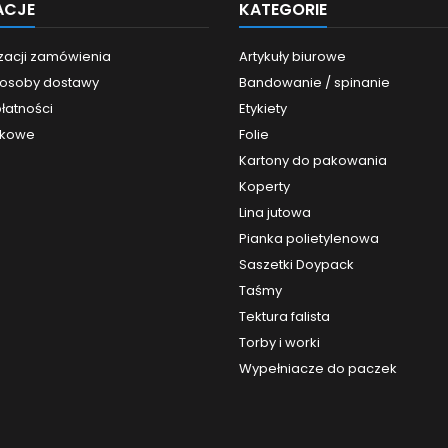
ACJE
KATEGORIE
izacji zamówienia
Artykuły biurowe
sposoby dostawy
Bandowanie / spinanie
łatności
Etykiety
nkowe
Folie
Kartony do pakowania
Koperty
Lina jutowa
Pianka polietylenowa
Saszetki Doypack
Taśmy
Tektura falista
Torby i worki
Wypełniacze do paczek