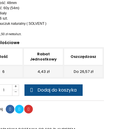
ość: 48mm
ć: 60y (54m)
Biały
6 szt.
uczuk naturalny ( SOLVENT )
,50 zł netto/szt.
ilościowe
Rabat
Ilość
Oszczędzasz
Jednostkowy
6
4,43 zł
Do 26,57 zł
Dodaj do koszyka

ij