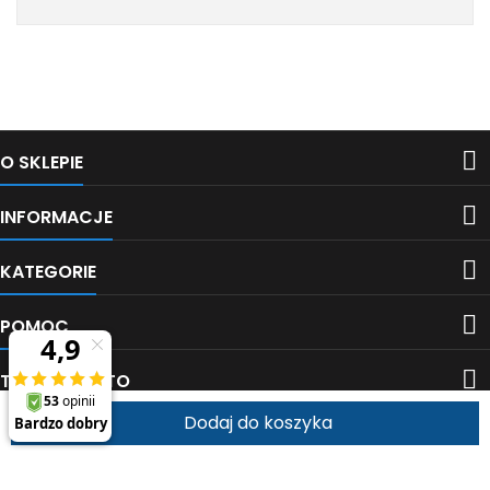
mail. Cena: 10,20 zł netto/op.
mail. Cena: 196,80 zł netto/o
Cena: 0,51 zł netto/szt.
Cena: 1,23 zł netto/szt.
Śledź nas na Facebooku

O SKLEPIE

INFORMACJE

KATEGORIE

POMOC

TWOJE KONTO
Dodaj do koszyka


KONTAKT