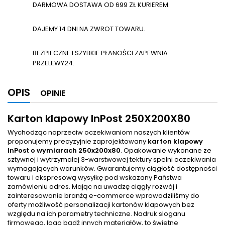
DARMOWA DOSTAWA OD 699 ZŁ KURIEREM.
DAJEMY 14 DNI NA ZWROT TOWARU.
BEZPIECZNE I SZYBKIE PŁANOŚCI ZAPEWNIA
PRZELEWY24.
OPIS
OPINIE
Karton klapowy InPost 250X200X80
Wychodząc naprzeciw oczekiwaniom naszych klientów
proponujemy precyzyjnie zaprojektowany
karton klapowy
InPost o wymiarach 250x200x80
. Opakowanie wykonane ze
sztywnej i wytrzymałej 3-warstwowej tektury spełni oczekiwania
wymagających warunków. Gwarantujemy ciągłość dostępności
towaru i ekspresową wysyłkę pod wskazany Państwa
zamówieniu adres. Mając na uwadzę ciągły rozwój i
zainteresowanie branżą e-commerce wprowadziliśmy do
oferty możliwość personalizacji kartonów klapowych bez
względu na ich parametry techniczne. Nadruk sloganu
firmowego, logo bądź innych materiałów, to świetne