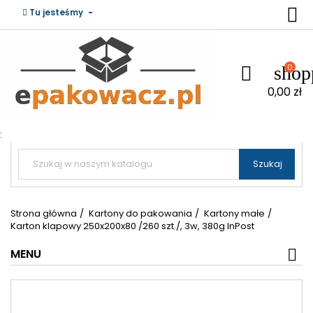

Tu jesteśmy
0
shop

0,00 zł
:


Szukaj
Strona główna
Kartony do pakowania
Kartony małe
Karton klapowy 250x200x80 /260 szt./, 3w, 380g InPost
MENU