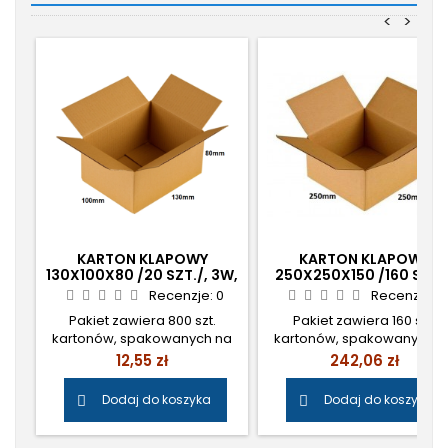
<
>
KARTON KLAPOWY
KARTON KLAPOWY
130X100X80 /20 SZT./, 3W,
250X250X150 /160 SZT./
380G INPOST
3W, 380G
Recenzje:
0
Recenzje:
0
Pakiet zawiera 800 szt.
Pakiet zawiera 160 szt.
kartonów, spakowanych na
kartonów, spakowanych n
płasko, do późniejszego
płasko, do późniejszego
Cena
Cena
12,55 zł
242,06 zł
złożenia. Wycena
złożenia. Wycena
indywidualna w przypadku
indywidualna w przypadk
Dodaj do koszyka
Dodaj do koszyka


chęci zamówienia pełnej
chęci zamówienia pełnej
palety kartonów ( 6400 szt. ).
palety kartonów ( 2040 szt. 
Prosimy o wiadomość e-
Prosimy o wiadomość e-