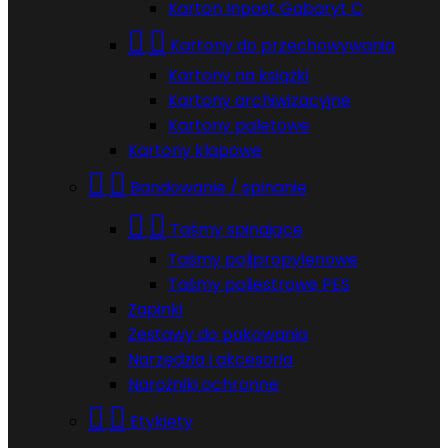
Karton Inpost Gabaryt C


Kartony do przechowywania
Kartony na książki
Kartony archiwizacyjne
Kartony paletowe
Kartony klapowe


Bandowanie / spinanie


Taśmy spinające
Taśmy polipropylenowe
Taśmy poliestrowe PES
Zapinki
Zestawy do pakowania
Narzędzia i akcesoria
Narożniki ochronne


Etykiety