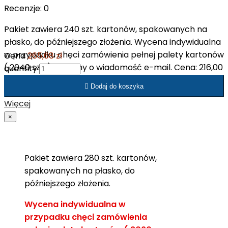
Recenzje:
0
Pakiet zawiera 240 szt. kartonów, spakowanych na
płasko, do późniejszego złożenia. Wycena indywidualna
w przypadku chęci zamówienia pełnej palety kartonów
Cena
265,68 zł
( 2040 szt. ). Prosimy o wiadomość e-mail. Cena: 216,00
quantity
zł netto/op. Cena: 0,90 zł netto/szt.

Dodaj do koszyka
Więcej
×
Pakiet zawiera 280 szt. kartonów,
spakowanych na płasko, do
późniejszego złożenia.
Wycena indywidualna w
przypadku chęci zamówienia