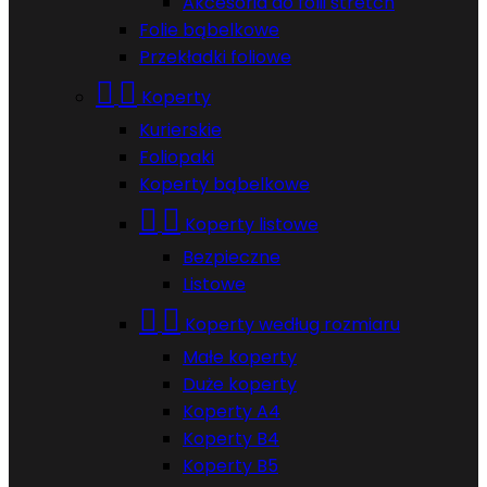
Akcesoria do folii stretch
Folie bąbelkowe
Przekładki foliowe


Koperty
Kurierskie
Foliopaki
Koperty bąbelkowe


Koperty listowe
Bezpieczne
Listowe


Koperty według rozmiaru
Małe koperty
Duże koperty
Koperty A4
Koperty B4
Koperty B5