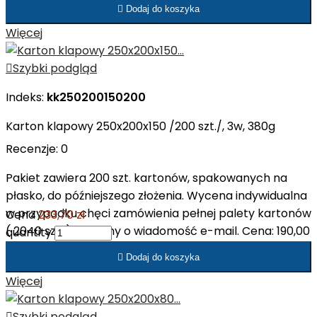
zł netto/op. Cena: 0,98 zł netto/szt.

Dodaj do koszyka
Więcej

Szybki podgląd
Indeks:
kk250200150200
Karton klapowy 250x200x150 /200 szt./, 3w, 380g
Recenzje:
0
Pakiet zawiera 200 szt. kartonów, spakowanych na
płasko, do późniejszego złożenia. Wycena indywidualna
w przypadku chęci zamówienia pełnej palety kartonów
Cena
233,70 zł
( 2040 szt. ). Prosimy o wiadomość e-mail. Cena: 190,00
quantity
zł netto/op. Cena: 0,95 zł netto/szt.

Dodaj do koszyka
Więcej

Szybki podgląd