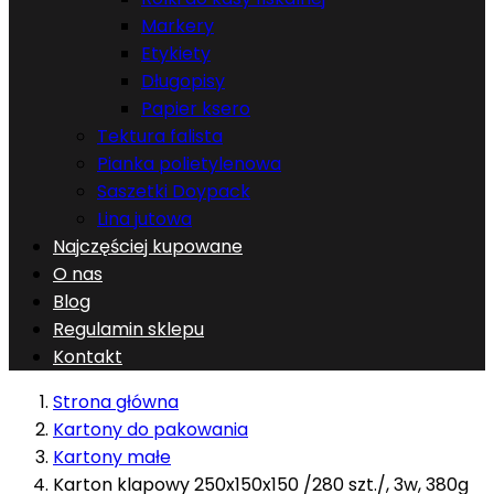
Markery
Etykiety
Długopisy
Papier ksero
Tektura falista
Pianka polietylenowa
Saszetki Doypack
Lina jutowa
Najczęściej kupowane
O nas
Blog
Regulamin sklepu
Kontakt
Strona główna
Kartony do pakowania
Kartony małe
Karton klapowy 250x150x150 /280 szt./, 3w, 380g