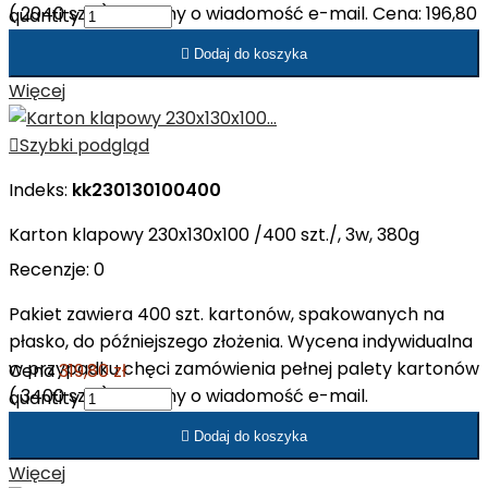
( 2040 szt. ). Prosimy o wiadomość e-mail. Cena: 196,80
quantity
zł netto/op. Cena: 1,23 zł netto/szt.

Dodaj do koszyka
Więcej

Szybki podgląd
Indeks:
kk230130100400
Karton klapowy 230x130x100 /400 szt./, 3w, 380g
Recenzje:
0
Pakiet zawiera 400 szt. kartonów, spakowanych na
płasko, do późniejszego złożenia. Wycena indywidualna
w przypadku chęci zamówienia pełnej palety kartonów
Cena
319,80 zł
( 3400 szt. ). Prosimy o wiadomość e-mail.
quantity
Cena: 260,00 zł netto/op. Cena: 0,65 zł netto/szt.

Dodaj do koszyka
Więcej