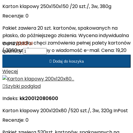
Karton klapowy 250x150x150 /20 szt./, 3w, 380g
Recenzje:
0
Pakiet zawiera 20 szt. kartonów, spakowanych na
płasko, do późniejszego złożenia. Wycena indywidualna
w przypadku chęci zamówienia pełnej palety kartonów
Cena
23,62 zł
( 3060 szt. ). Prosimy o wiadomość e-mail. Cena: 19,20
quantity
zł netto/op. Cena: 0,96 zł netto/szt.

Dodaj do koszyka
Więcej

Szybki podgląd
Indeks:
kk20012080600
Karton klapowy 200x120x80 /520 szt./, 3w, 320g InPost
Recenzje:
0
Pakiet zawiera 520szt. kartonów, spakowanych na