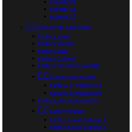
Koperty C4
Koperty C5
Koperty C6


Kartony do pakowania
Kartony małe
Kartony średnie
Kartony duże
Kartony "od ręki"
Kartony do przeprowadzki


Kartony wysyłkowe
Kartony 5-warstwowe
Kartony 3-warstwowe
Kartony do paczkomatów


Kartony inpost
Karton Inpost Gabaryt A
Karton Inpost Gabaryt B