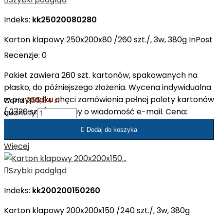
Indeks:
kk25020080280
Karton klapowy 250x200x80 /260 szt./, 3w, 380g InPost
Recenzje:
0
Pakiet zawiera 260 szt. kartonów, spakowanych na
płasko, do późniejszego złożenia. Wycena indywidualna
w przypadku chęci zamówienia pełnej palety kartonów
Cena
255,84 zł
( 2720 szt. ). Prosimy o wiadomość e-mail. Cena:
quantity
208,00 zł netto/op. Cena: 0,80 zł netto/szt.

Dodaj do koszyka
Więcej

Szybki podgląd
Indeks:
kk200200150260
Karton klapowy 200x200x150 /240 szt./, 3w, 380g