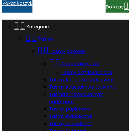
Pokaż koszyk

Do kasy


Kategorie


Taśmy


Taśmy pakowe


Taśmy akrylowe
Taśmy akrylowe ciche
Taśmy kolorowe ecosolvent
Taśmy kauczukowe (solvent)
Taśma z indywidualnym
nadrukiem
Taśmy papierowe
Taśmy świąteczne
Taśmy ecosolvent
Taśmy hot-melt