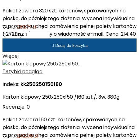
Pakiet zawiera 320 szt. kartonów, spakowanych na
płasko, do późniejszego złożenia. Wycena indywidualna
w przypadku chęci zamówienia pełnej palety kartonów
Cena
263,71 zł
( 2720 szt. ). Prosimy o wiadomość e-mail. Cena: 214,40
quantity
zł netto/op. Cena: 0,67 zł netto/szt.

Dodaj do koszyka
Więcej

Szybki podgląd
Indeks:
kk250250150180
Karton klapowy 250x250x150 /160 szt./, 3w, 380g
Recenzje:
0
Pakiet zawiera 160 szt. kartonów, spakowanych na
płasko, do późniejszego złożenia. Wycena indywidualna
w przypadku chęci zamówienia pełnej palety kartonów
Cena
242,06 zł