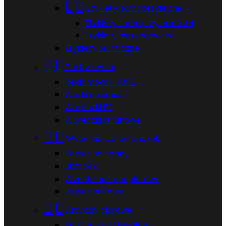


Etykiety samoprzylepne
Etykiety samoprzylepne A4
Etykiety ostrzegawcze
Etykiety termiczne


Torby i worki
Reklamówki HDPE
Worki na śmieci
Woreczki PE
Woreczki strunowe


Wypełniacze do paczek
Papier nacinany
Skropak
Wypełniacze papierowe
Papier pakowy


Artykuły biurowe
Rolki do kasy fiskalnej