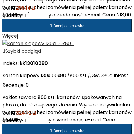
w przypadku chęci zamówienia pełnej palety kartonów
Cena
268,14 zł
( 2040 szt. ). Prosimy o wiadomość e-mail. Cena: 218,00
quantity
zł netto/op. Cena: 1,09 zł netto/szt.

Dodaj do koszyka
Więcej

Szybki podgląd
Indeks:
kk13010080
Karton klapowy 130x100x80 /800 szt./, 3w, 380g InPost
Recenzje:
0
Pakiet zawiera 800 szt. kartonów, spakowanych na
płasko, do późniejszego złożenia. Wycena indywidualna
w przypadku chęci zamówienia pełnej palety kartonów
Cena
324,72 zł
( 6400 szt. ). Prosimy o wiadomość e-mail. Cena:
quantity
264,00 zł netto/op. Cena: 0,33 zł netto/szt.

Dodaj do koszyka