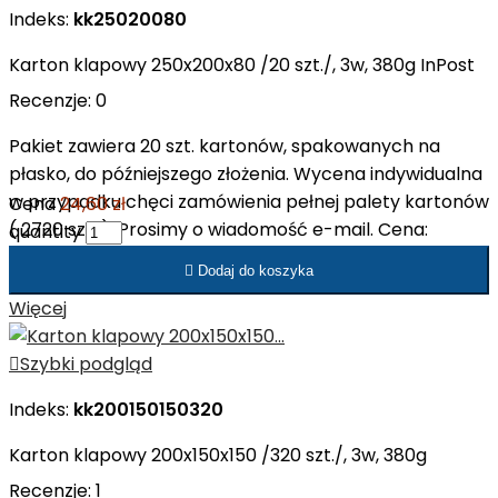
Indeks:
kk25020080
Karton klapowy 250x200x80 /20 szt./, 3w, 380g InPost
Recenzje:
0
Pakiet zawiera 20 szt. kartonów, spakowanych na
płasko, do późniejszego złożenia. Wycena indywidualna
w przypadku chęci zamówienia pełnej palety kartonów
Cena
24,60 zł
( 2720 szt. ). Prosimy o wiadomość e-mail. Cena:
quantity
20,00 zł netto/op. Cena: 1,00 zł netto/szt.

Dodaj do koszyka
Więcej

Szybki podgląd
Indeks:
kk200150150320
Karton klapowy 200x150x150 /320 szt./, 3w, 380g
Recenzje:
1