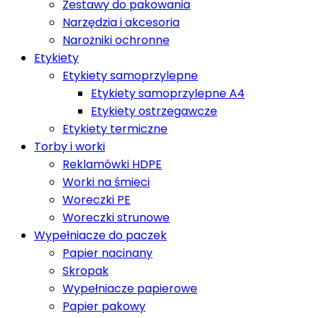
Zestawy do pakowania
Narzędzia i akcesoria
Narożniki ochronne
Etykiety
Etykiety samoprzylepne
Etykiety samoprzylepne A4
Etykiety ostrzegawcze
Etykiety termiczne
Torby i worki
Reklamówki HDPE
Worki na śmieci
Woreczki PE
Woreczki strunowe
Wypełniacze do paczek
Papier nacinany
Skropak
Wypełniacze papierowe
Papier pakowy