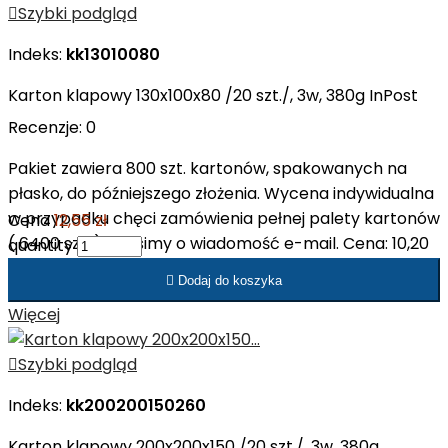

Szybki podgląd
Indeks:
kk13010080
Karton klapowy 130x100x80 /20 szt./, 3w, 380g InPost
Recenzje:
0
Pakiet zawiera 800 szt. kartonów, spakowanych na
płasko, do późniejszego złożenia. Wycena indywidualna
w przypadku chęci zamówienia pełnej palety kartonów
Cena
12,55 zł
( 6400 szt. ). Prosimy o wiadomość e-mail. Cena: 10,20
quantity
zł netto/op. Cena: 0,51 zł netto/szt.

Dodaj do koszyka
Więcej

Szybki podgląd
Indeks:
kk200200150260
Karton klapowy 200x200x150 /20 szt./, 3w, 380g