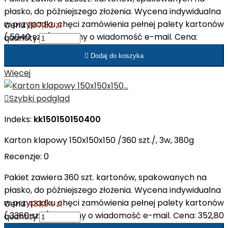
płasko, do późniejszego złożenia. Wycena indywidualna
w przypadku chęci zamówienia pełnej palety kartonów
Cena
287,82 zł
( 5040 szt. ). Prosimy o wiadomość e-mail. Cena:
quantity
234,00 zł netto/op. Cena: 0,45 zł netto/szt.

Dodaj do koszyka
Więcej

Szybki podgląd
Indeks:
kk150150150400
Karton klapowy 150x150x150 /360 szt./, 3w, 380g
Recenzje:
0
Pakiet zawiera 360 szt. kartonów, spakowanych na
płasko, do późniejszego złożenia. Wycena indywidualna
w przypadku chęci zamówienia pełnej palety kartonów
Cena
433,94 zł
( 3360 szt. ). Prosimy o wiadomość e-mail. Cena: 352,80
quantity