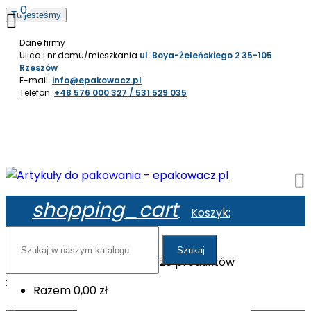
0

Tu jesteśmy
0,00 zł
Dane firmy
Ulica i nr domu/mieszkania
ul. Boya-Żeleńskiego 2 35-105
Rzeszów
E-mail:
info@epakowacz.pl
Telefon:
+48 576 000 327 / 531 529 035

shopping_cart
Koszyk:
Szukaj
W koszyku nie ma jeszcze produktów
:
Razem
0,00 zł
