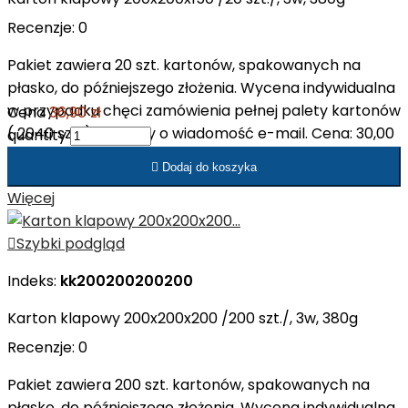
Recenzje:
0
Pakiet zawiera 20 szt. kartonów, spakowanych na
płasko, do późniejszego złożenia. Wycena indywidualna
w przypadku chęci zamówienia pełnej palety kartonów
Cena
36,90 zł
( 2040 szt. ). Prosimy o wiadomość e-mail. Cena: 30,00
quantity
zł netto/op. Cena: 1,50 zł netto/szt.

Dodaj do koszyka
Więcej

Szybki podgląd
Indeks:
kk200200200200
Karton klapowy 200x200x200 /200 szt./, 3w, 380g
Recenzje:
0
Pakiet zawiera 200 szt. kartonów, spakowanych na
płasko, do późniejszego złożenia. Wycena indywidualna