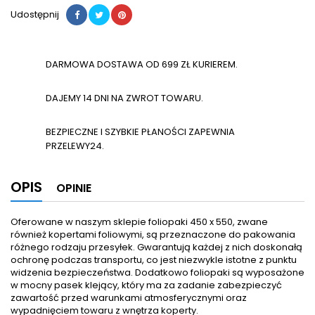
Udostępnij
DARMOWA DOSTAWA OD 699 ZŁ KURIEREM.
DAJEMY 14 DNI NA ZWROT TOWARU.
BEZPIECZNE I SZYBKIE PŁANOŚCI ZAPEWNIA
PRZELEWY24.
OPIS
OPINIE
Oferowane w naszym sklepie foliopaki 450 x 550, zwane
również kopertami foliowymi, są przeznaczone do pakowania
różnego rodzaju przesyłek. Gwarantują każdej z nich doskonałą
ochronę podczas transportu, co jest niezwykle istotne z punktu
widzenia bezpieczeństwa. Dodatkowo foliopaki są wyposażone
w mocny pasek klejący, który ma za zadanie zabezpieczyć
zawartość przed warunkami atmosferycznymi oraz
wypadnięciem towaru z wnętrza koperty.