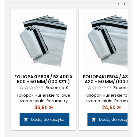
<
>
FOLIOPAKI FB06 / B3 400 X
FOLIOPAKI FB04 / A3 310
500 + 50 MM/ (100 SZT.)
420 + 50 MM/ (100 SZT.
Recenzje:
0
Recenzje:
0
Foliopaki kurierskie foliowe
Foliopaki kurierskie foliow
czarno-białe. Parametry:
czarno-białe. Parametry:
wymiary (mm): zewnętrzny:
wymiary (mm): zewnętrzny
Cena
Cena
36,90 zł
24,60 zł
400 x 500+50wewnętrzny:
310 x 420+50wewnętrzny: 3
400 x 500opakowanie: 100
x 420opakowanie: 100
Dodaj do koszyka
Dodaj do koszyka


sztukopakowanie zbiorcze:
sztukopakowanie zbiorcze
500 szt. Cena: 0,30 zł
500 szt. Cena: 0,20 zł
netto/szt. Cena: 30,00 zł
netto/szt. Cena: 20,00 zł