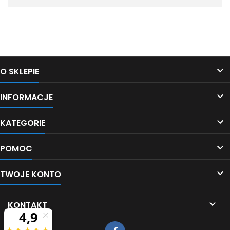
netto/100 szt.
netto/100 szt.
Śledź nas na Facebooku

O SKLEPIE

INFORMACJE

KATEGORIE

POMOC

TWOJE KONTO

KONTAKT