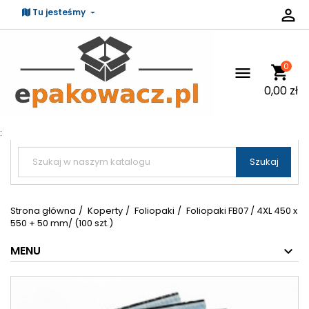

Tu jesteśmy
0
shopping_cart

0,00 zł
:


Szukaj
Strona główna
Koperty
Foliopaki
Foliopaki FB07 / 4XL 450 x
550 + 50 mm/ (100 szt.)
MENU