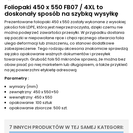
Foliopaki 450 x 550 FB07 / 4XL to
doskonały sposób na szybką wysyłkę
Prezentowane foliopaki 450 x 550 zostały wykonane z wysokiej
jakości folii LDPE, która jest nieprzezroczysta, dzięki czemu nie
można podejrzeć zawartości przesyłki. W przypadku dostania
się paczki w niepowołane ręce i chęci ręcznego otwarcia folia
ulega deformacji lub zniszczeniu, co stanowi dodatkowe
zabezpieczenie. Tego rodzaju akcesoria znakomicie sprawdzą
się jako opakowanie ważnych dokumentów i przesyłek
towarowych. Grubość folii 50 mikronów sprawia, że można bez
obaw pisać po niej marketem lub długopisem, a także przykleić
na jej powierzchni etykietę adresową.
Parametry :
wymiary (mm):
zewnętrzny: 450 x 550+50
wewnętrzny: 450 x 550
opakowanie: 100 sztuk
opakowanie zbiorcze: 500 szt.
7 INNYCH PRODUKTÓW W TEJ SAMEJ KATEGORII: