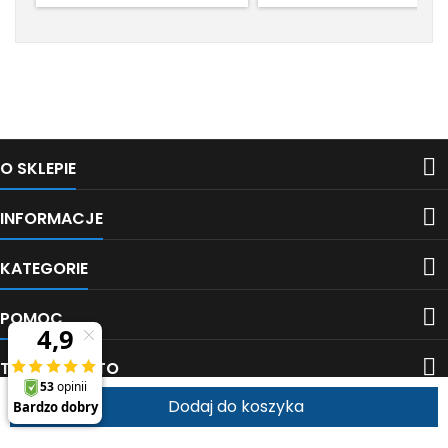
netto/szt. Cena: 13,00 zł
500 szt. Cena: 0,30 zł
netto/100 szt.
netto/szt. Cena: 30,00 zł
netto/100 szt.
Śledź nas na Facebooku

O SKLEPIE

INFORMACJE

KATEGORIE

POMOC

TWOJE KONTO
Dodaj do koszyka


KONTAKT