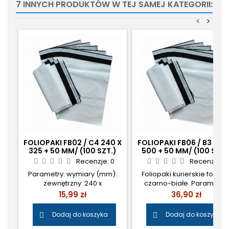
7 INNYCH PRODUKTÓW W TEJ SAMEJ KATEGORII:
<
>
FOLIOPAKI FB02 / C4 240 X
FOLIOPAKI FB06 / B3 400
325 + 50 MM/ (100 SZT.)
500 + 50 MM/ (100 SZT.
Recenzje:
0
Recenzje:
0
Parametry: wymiary (mm):
Foliopaki kurierskie foliow
zewnętrzny: 240 x
czarno-białe. Parametry:
325+50wewnętrzny: 240 x
wymiary (mm): zewnętrzny
Cena
Cena
15,99 zł
36,90 zł
325opakowanie: 100
400 x 500+50wewnętrzny:
sztukopakowanie zbiorcze:
400 x 500opakowanie: 10
Dodaj do koszyka
Dodaj do koszyka


1000 szt. Cena: 0,13 zł
sztukopakowanie zbiorcze