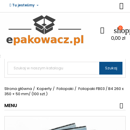

Tu jesteśmy
0
shop

0,00 zł
:


Szukaj
Strona główna
Koperty
Foliopaki
Foliopaki FB03 / B4 260 x
350 + 50 mm/ (100 szt.)
MENU