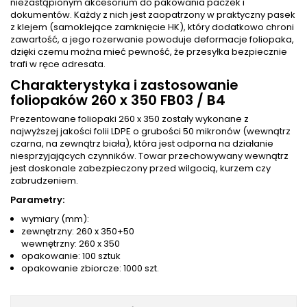
niezastąpionym akcesorium do pakowania paczek i
dokumentów. Każdy z nich jest zaopatrzony w praktyczny pasek
z klejem (samoklejące zamknięcie HK), który dodatkowo chroni
zawartość, a jego rozerwanie powoduje deformacje foliopaka,
dzięki czemu można mieć pewność, że przesyłka bezpiecznie
trafi w ręce adresata.
Charakterystyka i zastosowanie
foliopaków 260 x 350 FB03 / B4
Prezentowane foliopaki 260 x 350 zostały wykonane z
najwyższej jakości folii LDPE o grubości 50 mikronów (wewnątrz
czarna, na zewnątrz biała), która jest odporna na działanie
niesprzyjających czynników. Towar przechowywany wewnątrz
jest doskonale zabezpieczony przed wilgocią, kurzem czy
zabrudzeniem.
Parametry:
wymiary (mm):
zewnętrzny: 260 x 350+50
wewnętrzny: 260 x 350
opakowanie: 100 sztuk
opakowanie zbiorcze: 1000 szt.