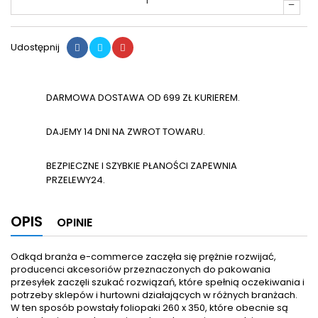
Udostępnij
DARMOWA DOSTAWA OD 699 ZŁ KURIEREM.
DAJEMY 14 DNI NA ZWROT TOWARU.
BEZPIECZNE I SZYBKIE PŁANOŚCI ZAPEWNIA
PRZELEWY24.
OPIS
OPINIE
Odkąd branża e-commerce zaczęła się prężnie rozwijać,
producenci akcesoriów przeznaczonych do pakowania
przesyłek zaczęli szukać rozwiązań, które spełnią oczekiwania i
potrzeby sklepów i hurtowni działających w różnych branżach.
W ten sposób powstały foliopaki 260 x 350, które obecnie są