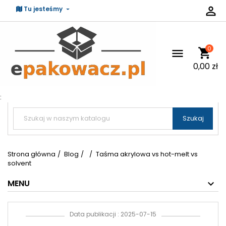

Tu jesteśmy
0
shopping_cart

0,00 zł
:


Szukaj
Strona główna
Blog
Taśma akrylowa vs hot-melt vs
solvent
MENU
Data publikacji : 2025-07-15