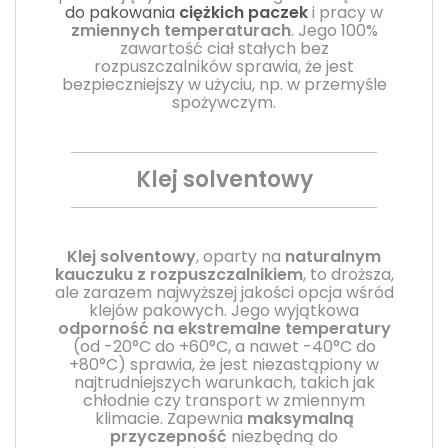
do pakowania
ciężkich paczek
i pracy w
zmiennych temperaturach
. Jego 100%
zawartość ciał stałych bez
rozpuszczalników sprawia, że jest
bezpieczniejszy w użyciu, np. w przemyśle
spożywczym.
Klej solventowy
Klej solventowy
, oparty na
naturalnym
kauczuku z rozpuszczalnikiem
, to droższa,
ale zarazem najwyższej jakości opcja wśród
klejów pakowych. Jego wyjątkowa
odporność na ekstremalne temperatury
(od -20°C do +60°C, a nawet -40°C do
+80°C) sprawia, że jest niezastąpiony w
najtrudniejszych warunkach, takich jak
chłodnie czy transport w zmiennym
klimacie. Zapewnia
maksymalną
przyczepność
niezbędną do