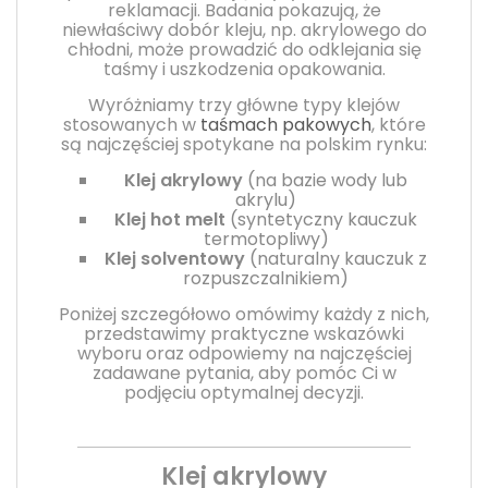
reklamacji. Badania pokazują, że
niewłaściwy dobór kleju, np. akrylowego do
chłodni, może prowadzić do odklejania się
taśmy i uszkodzenia opakowania.
Wyróżniamy trzy główne typy klejów
stosowanych w
taśmach pakowych
, które
są najczęściej spotykane na polskim rynku:
Klej akrylowy
(na bazie wody lub
akrylu)
Klej hot melt
(syntetyczny kauczuk
termotopliwy)
Klej solventowy
(naturalny kauczuk z
rozpuszczalnikiem)
Poniżej szczegółowo omówimy każdy z nich,
przedstawimy praktyczne wskazówki
wyboru oraz odpowiemy na najczęściej
zadawane pytania, aby pomóc Ci w
podjęciu optymalnej decyzji.
Klej akrylowy