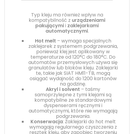
Typ kleju ma również wpływ na
kompatybilność z
urządzeniami
pakującymi
i
zaklejarkami
automatycznymi
.
Hot melt
– wymaga specjalnych
zaklejarek z systemem podgrzewania,
ponieważ klej jest aplikowany w
temperaturze od 120°C do 180°C. Do
automatów przemysłowych używa się
granulatów lub bloków kleju. Zaklejarki
te, takie jak SIAT HM11-TB, mogą
osiągać wydajność do 1200 kartonów
na godzinę.
Akryl i solvent
– taśmy
samoprzylepne z tymi klejami są
kompatybilne ze standardowymi
dyspenserami ręcznymi i
automatycznymi, które nie wymagają
podgrzewania.
Konserwacja
: Zaklejarki do hot melt
wymagają regularnego czyszczenia z
resztek kleju, aby zapobiec tworzeniu