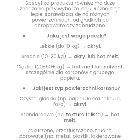
Specyfika produktu również ma duże
znaczenie przy wyborze kleju. Różne kleje
lepiej sprawdzają się na różnych
powierzchniach, od gładkich po
chropowate czy zabrudzone.
Jaka jest waga paczki?
Lekkie (do 10 kg) →
akryl
.
Średnie (10-20 kg) →
akryl
lub
hot melt
.
Ciężkie (20-50+ kg) →
hot melt
lub
solvent
,
szczególnie dla kartonów z grubego
papieru.
Jaki jest typ powierzchni kartonu?
Czyste, gładkie (np. papier, lekka tektura,
folia) →
akryl
.
Standardowe (np.
tektura falista
) →
hot
melt
.
Zakurzone, przetłuszczone, trudne,
porowate (np. metal, plastik, lakierowane