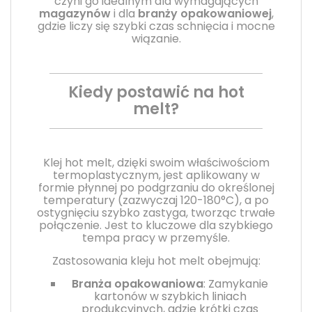
czyni go idealnym dla wymagających
magazynów
i dla
branży opakowaniowej
,
gdzie liczy się szybki czas schnięcia i mocne
wiązanie.
Kiedy postawić na hot
melt?
Klej hot melt, dzięki swoim właściwościom
termoplastycznym, jest aplikowany w
formie płynnej po podgrzaniu do określonej
temperatury (zazwyczaj 120-180°C), a po
ostygnięciu szybko zastyga, tworząc trwałe
połączenie. Jest to kluczowe dla szybkiego
tempa pracy w przemyśle.
Zastosowania kleju hot melt obejmują:
Branża opakowaniowa
: Zamykanie
kartonów w szybkich liniach
produkcyjnych, gdzie krótki czas