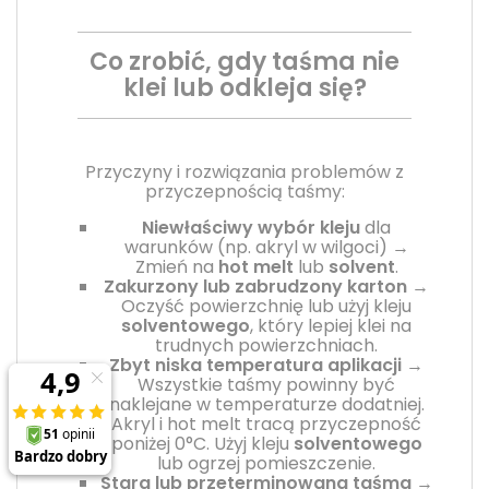
Co zrobić, gdy taśma nie
klei lub odkleja się?
Przyczyny i rozwiązania problemów z
przyczepnością taśmy:
Niewłaściwy wybór kleju
dla
warunków (np. akryl w wilgoci) →
Zmień na
hot melt
lub
solvent
.
Zakurzony lub zabrudzony karton
→
Oczyść powierzchnię lub użyj kleju
solventowego
, który lepiej klei na
trudnych powierzchniach.
Zbyt niska temperatura aplikacji
→
Wszystkie taśmy powinny być
naklejane w temperaturze dodatniej.
Akryl i hot melt tracą przyczepność
poniżej 0°C. Użyj kleju
solventowego
lub ogrzej pomieszczenie.
Stara lub przeterminowana taśma
→