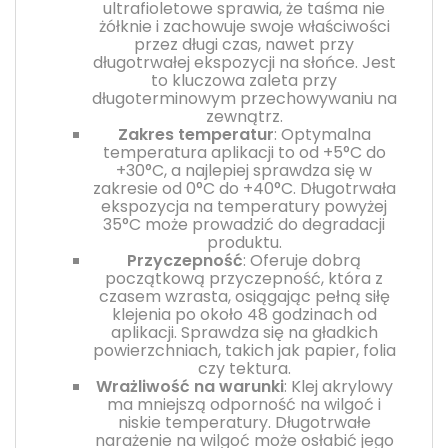
ultrafioletowe sprawia, że taśma nie
żółknie i zachowuje swoje właściwości
przez długi czas, nawet przy
długotrwałej ekspozycji na słońce. Jest
to kluczowa zaleta przy
długoterminowym przechowywaniu na
zewnątrz.
Zakres temperatur
: Optymalna
temperatura aplikacji to od +5°C do
+30°C, a najlepiej sprawdza się w
zakresie od 0°C do +40°C. Długotrwała
ekspozycja na temperatury powyżej
35°C może prowadzić do degradacji
produktu.
Przyczepność
: Oferuje dobrą
początkową przyczepność, która z
czasem wzrasta, osiągając pełną siłę
klejenia po około 48 godzinach od
aplikacji. Sprawdza się na gładkich
powierzchniach, takich jak papier, folia
czy tektura.
Wrażliwość na warunki
: Klej akrylowy
ma mniejszą odporność na wilgoć i
niskie temperatury. Długotrwałe
narażenie na wilgoć może osłabić jego