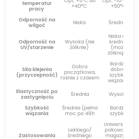
Opt. +5°C do
Opt. -10°C do
temperatur
+40°C
+50°C
pracy
Odporność na
Niska
Średnia
wilgoć
Niska do
Odporność na
Wysoka (nie
średniej
UV/starzenie
żółknie)
(może
żółknąć)
Bardzo
Dobra
Siła klejenia
dobra,
początkowa,
(przyczepność)
szybkie
rośnie z czasem
wiązanie
Elastyczność po
Średnia
Wysoka
zastygnięciu
Szybkość
Średnia (pełna
Bardzo
wiązania
moc po 48h
szybka
Uniwersalne
Lekkiego/
pakowanie,
Zastosowania
średniego
magazyny,