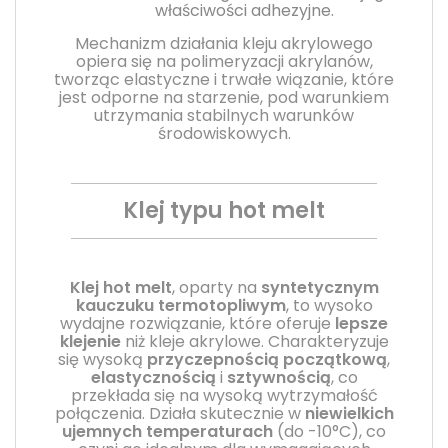
właściwości adhezyjne.
Mechanizm działania kleju akrylowego
opiera się na polimeryzacji akrylanów,
tworząc elastyczne i trwałe wiązanie, które
jest odporne na starzenie, pod warunkiem
utrzymania stabilnych warunków
środowiskowych.
Klej typu hot melt
Klej hot melt
, oparty na
syntetycznym
kauczuku termotopliwym
, to wysoko
wydajne rozwiązanie, które oferuje
lepsze
klejenie
niż kleje akrylowe. Charakteryzuje
się wysoką
przyczepnością początkową
,
elastycznością
i
sztywnością
, co
przekłada się na wysoką wytrzymałość
połączenia. Działa skutecznie w
niewielkich
ujemnych temperaturach
(do -10°C), co