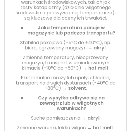
warunkach środowiskowych, takich jak
testy kataplazmy (działanie wilgotnego
środowiska o podwyższonej temperaturze),
są kluczowe dla oceny ich trwałości.
Jaka temperatura panuje w
magazynie lub podczas transportu?
Stabilna pokojowa (+5°C do +40°C), np.
biuro, ogrzewany magazyn →
akryl
.
Zmienne temperatury, nieogrzewany
magazyn, transport w umiarkowanym
klimacie (-10°C do +50°C) →
hot melt
.
Ekstremalne mrozy lub upały, chłodnie,
transport na długich dystansach (-40°C do
+80°C) →
solvent
.
Czy wysyłka odbywa się na
zewnątrz lub w wilgotnych
warunkach?
Suche pomieszczenia →
akryl
.
Zmienne warunki, lekka wilgoć →
hot melt
.