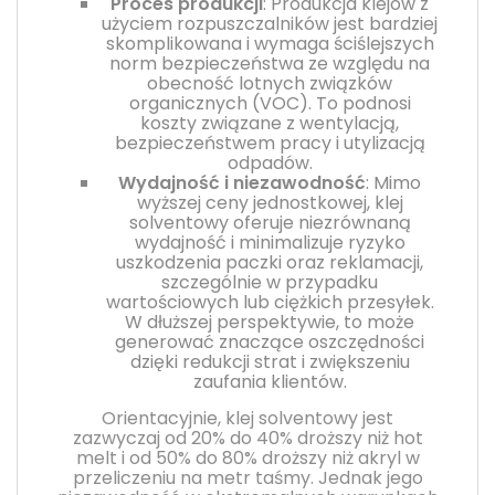
Proces produkcji
: Produkcja klejów z
użyciem rozpuszczalników jest bardziej
skomplikowana i wymaga ściślejszych
norm bezpieczeństwa ze względu na
obecność lotnych związków
organicznych (VOC). To podnosi
koszty związane z wentylacją,
bezpieczeństwem pracy i utylizacją
odpadów.
Wydajność i niezawodność
: Mimo
wyższej ceny jednostkowej, klej
solventowy oferuje niezrównaną
wydajność i minimalizuje ryzyko
uszkodzenia paczki oraz reklamacji,
szczególnie w przypadku
wartościowych lub ciężkich przesyłek.
W dłuższej perspektywie, to może
generować znaczące oszczędności
dzięki redukcji strat i zwiększeniu
zaufania klientów.
Orientacyjnie, klej solventowy jest
zazwyczaj od 20% do 40% droższy niż hot
melt i od 50% do 80% droższy niż akryl w
przeliczeniu na metr taśmy. Jednak jego