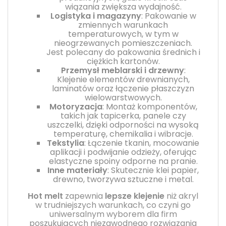
wiązania zwiększa wydajność.
Logistyka i magazyny
: Pakowanie w
zmiennych warunkach
temperaturowych, w tym w
nieogrzewanych pomieszczeniach.
Jest polecany do pakowania średnich i
ciężkich kartonów.
Przemysł meblarski i drzewny
:
Klejenie elementów drewnianych,
laminatów oraz łączenie płaszczyzn
wielowarstwowych.
Motoryzacja
: Montaż komponentów,
takich jak tapicerka, panele czy
uszczelki, dzięki odporności na wysoką
temperaturę, chemikalia i wibracje.
Tekstylia
: Łączenie tkanin, mocowanie
aplikacji i podwijanie odzieży, oferując
elastyczne spoiny odporne na pranie.
Inne materiały
: Skutecznie klei papier,
drewno, tworzywa sztuczne i metal.
Hot melt
zapewnia
lepsze klejenie
niż akryl
w trudniejszych warunkach, co czyni go
uniwersalnym wyborem dla firm
poszukujących niezawodnego rozwiązania