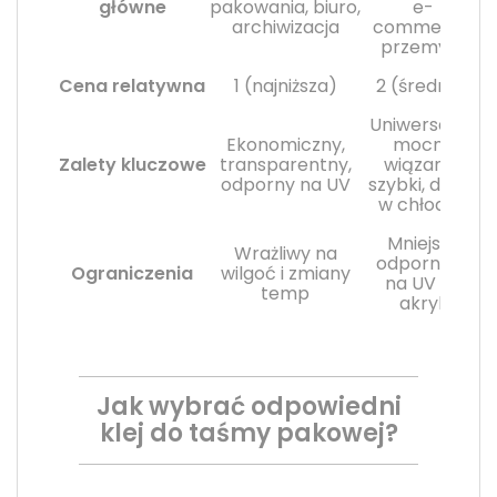
główne
pakowania, biuro,
e-
archiwizacja
commerce,
przemysł
Cena relatywna
1 (najniższa)
2 (średnia)
Uniwersalny,
Ekonomiczny,
mocne
Zalety kluczowe
transparentny,
wiązanie,
odporny na UV
szybki, działa
w chłodzie
Mniejsza
Wrażliwy na
odporność
Ograniczenia
wilgoć i zmiany
na UV niż
temp
akryl
Jak wybrać odpowiedni
klej do taśmy pakowej?