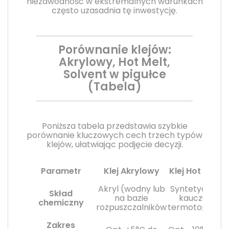
niezawodność w ekstremalnych warunkach
często uzasadnia tę inwestycję.
Porównanie klejów:
Akrylowy, Hot Melt,
Solvent w pigułce
(Tabela)
Poniższa tabela przedstawia szybkie
porównanie kluczowych cech trzech typów
klejów, ułatwiając podjęcie decyzji.
Parametr
Klej Akrylowy
Klej Hot Melt
Akryl (wodny lub
Syntetyczny
Skład
na bazie
kauczuk
chemiczny
rozpuszczalników
termotopliwy
r
Zakres