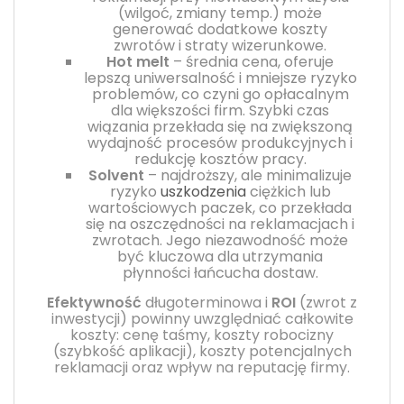
(wilgoć, zmiany temp.) może
generować dodatkowe koszty
zwrotów i straty wizerunkowe.
Hot melt
– średnia cena, oferuje
lepszą uniwersalność i mniejsze ryzyko
problemów, co czyni go opłacalnym
dla większości firm. Szybki czas
wiązania przekłada się na zwiększoną
wydajność procesów produkcyjnych i
redukcję kosztów pracy.
Solvent
– najdroższy, ale minimalizuje
ryzyko
uszkodzenia
ciężkich lub
wartościowych paczek, co przekłada
się na oszczędności na reklamacjach i
zwrotach. Jego niezawodność może
być kluczowa dla utrzymania
płynności łańcucha dostaw.
Efektywność
długoterminowa i
ROI
(zwrot z
inwestycji) powinny uwzględniać całkowite
koszty: cenę taśmy, koszty robocizny
(szybkość aplikacji), koszty potencjalnych
reklamacji oraz wpływ na reputację firmy.