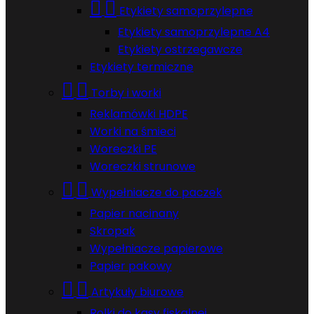


Etykiety samoprzylepne
Etykiety samoprzylepne A4
Etykiety ostrzegawcze
Etykiety termiczne


Torby i worki
Reklamówki HDPE
Worki na śmieci
Woreczki PE
Woreczki strunowe


Wypełniacze do paczek
Papier nacinany
Skropak
Wypełniacze papierowe
Papier pakowy


Artykuły biurowe
Rolki do kasy fiskalnej