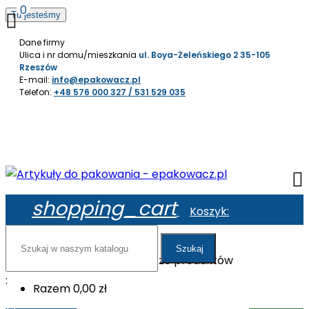
0

Tu jesteśmy
0,00 zł
Dane firmy
Ulica i nr domu/mieszkania
ul. Boya-Żeleńskiego 2 35-105
Rzeszów
E-mail:
info@epakowacz.pl
Telefon:
+48 576 000 327 / 531 529 035

shopping_cart
Koszyk:
Szukaj
W koszyku nie ma jeszcze produktów
:
Razem
0,00 zł
