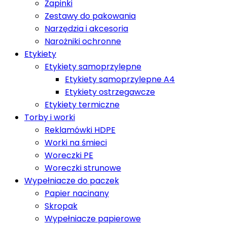
Zapinki
Zestawy do pakowania
Narzędzia i akcesoria
Narożniki ochronne
Etykiety
Etykiety samoprzylepne
Etykiety samoprzylepne A4
Etykiety ostrzegawcze
Etykiety termiczne
Torby i worki
Reklamówki HDPE
Worki na śmieci
Woreczki PE
Woreczki strunowe
Wypełniacze do paczek
Papier nacinany
Skropak
Wypełniacze papierowe