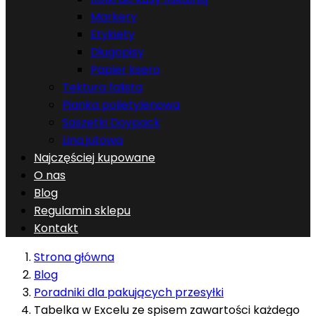
Markery
Etykiety
Długopisy
Papier ksero
Tektura falista
Pianka polietylenowa
Saszetki Doypack
Lina jutowa
Najczęściej kupowane
O nas
Blog
Regulamin sklepu
Kontakt
Strona główna
Blog
Poradniki dla pakujących przesyłki
Tabelka w Excelu ze spisem zawartości każdego