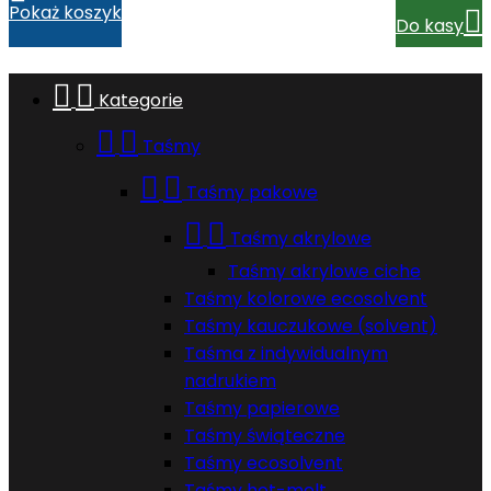
Pokaż koszyk

Do kasy


Kategorie


Taśmy


Taśmy pakowe


Taśmy akrylowe
Taśmy akrylowe ciche
Taśmy kolorowe ecosolvent
Taśmy kauczukowe (solvent)
Taśma z indywidualnym
nadrukiem
Taśmy papierowe
Taśmy świąteczne
Taśmy ecosolvent
Taśmy hot-melt