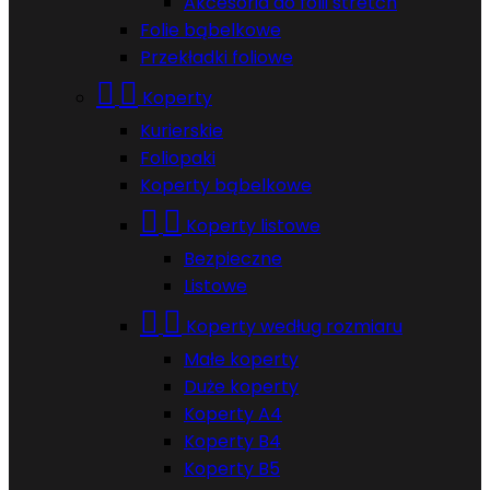
Akcesoria do folii stretch
Folie bąbelkowe
Przekładki foliowe


Koperty
Kurierskie
Foliopaki
Koperty bąbelkowe


Koperty listowe
Bezpieczne
Listowe


Koperty według rozmiaru
Małe koperty
Duże koperty
Koperty A4
Koperty B4
Koperty B5