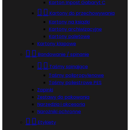
Karton Inpost Gabaryt C


Kartony do przechowywania
Kartony na książki
Kartony archiwizacyjne
Kartony paletowe
Kartony klapowe


Bandowanie / spinanie


Taśmy spinające
Taśmy polipropylenowe
Taśmy poliestrowe PES
Zapinki
Zestawy do pakowania
Narzędzia i akcesoria
Narożniki ochronne


Etykiety