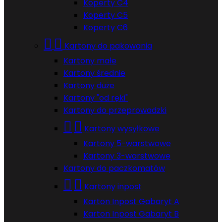
Koperty C4
Koperty C5
Koperty C6


Kartony do pakowania
Kartony małe
Kartony średnie
Kartony duże
Kartony "od ręki"
Kartony do przeprowadzki


Kartony wysyłkowe
Kartony 5-warstwowe
Kartony 3-warstwowe
Kartony do paczkomatów


Kartony inpost
Karton Inpost Gabaryt A
Karton Inpost Gabaryt B