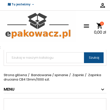

Tu jesteśmy
0
shopping_cart

0,00 zł
:


Szukaj
Strona główna
Bandowanie / spinanie
Zapinki
Zapinka
druciana CB4 13mm/1000 szt.
MENU