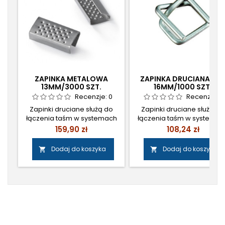
ZAPINKA METALOWA
ZAPINKA DRUCIANA CB
13MM/3000 SZT.
16MM/1000 SZT.
Recenzje:
0
Recenzje:
0
Zapinki druciane służą do
Zapinki druciane służą do
łączenia taśm w systemach
łączenia taśm w systemac
wiązania i mocowania
wiązania i mocowania
Cena
Cena
159,90 zł
108,24 zł
ładunku. Zapinka metalowa
ładunku. Cena: 88,00 zł
13mm Cena: 130 zł netto/3000
netto/1000 szt.
Dodaj do koszyka
Dodaj do koszyka


szt.
Śledź nas na Facebooku