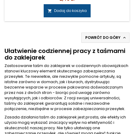
przyczepna do większości powierzchni– odporna na
zrywanie– doskonała do zaklejania kartonów o szerokim
Dodaj do koszyka

zakresie wag– przyjazna dla środowiska– nie zawiera
substancji trujących– stabilna substancja...
POWRÓT DO GÓRY

Ułatwienie codziennej pracy z taśmami
do zaklejarek
Zastosowanie taśm do zaklejarek w codziennych obowiązkach
stanowi kluczowy element skutecznego zabezpieczania
przesyłek. Te niewielkie, ale niezwykle pomocne artykuły, są
istotne zarówno w domach, jak i biurach, dystrybuując
bezcenne wsparcie w procesie pakowania doświadczanym
przez nas z dwóch stron - biorąc pod uwagę zarówno
wysyłających, jak i odbiorców. Z racji swojej uniwersalności,
taśmy do zaklejarek gwarantują solidne i niezawodne
połączenie, niezbędne w procesie zabezpieczania przesyłek.
Zasada działania
taśm
do zaklejarek jest prosta, ale efekty ich
użycia mogą wykazać znaczący wpływ na efektywność i
skuteczność naszej pracy. Nie tylko ułatwiają one
zabezpieczanie przesyłek, ale również mogą pełnić funkcję