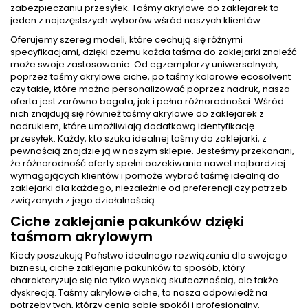
zabezpieczaniu przesyłek. Taśmy akrylowe do zaklejarek to
jeden z najczęstszych wyborów wśród naszych klientów.
Oferujemy szereg modeli, które cechują się różnymi
specyfikacjami, dzięki czemu każda taśma do zaklejarki znaleźć
może swoje zastosowanie. Od egzemplarzy uniwersalnych,
poprzez taśmy akrylowe ciche, po
taśmy kolorowe ecosolvent
czy takie, które można personalizować poprzez nadruk, nasza
oferta jest zarówno bogata, jak i pełna różnorodności. Wśród
nich znajdują się również taśmy akrylowe do zaklejarek z
nadrukiem, które umożliwiają dodatkową identyfikację
przesyłek. Każdy, kto szuka idealnej taśmy do zaklejarki, z
pewnością znajdzie ją w naszym sklepie. Jesteśmy przekonani,
że różnorodność oferty spełni oczekiwania nawet najbardziej
wymagających klientów i pomoże wybrać taśmę idealną do
zaklejarki dla każdego, niezależnie od preferencji czy potrzeb
związanych z jego działalnością.
Ciche zaklejanie pakunków dzięki
taśmom akrylowym
Kiedy poszukują Państwo idealnego rozwiązania dla swojego
biznesu, ciche zaklejanie pakunków to sposób, który
charakteryzuje się nie tylko wysoką skutecznością, ale także
dyskrecją. Taśmy akrylowe ciche, to nasza odpowiedź na
potrzeby tych, którzy cenią sobie spokój i profesjonalny,