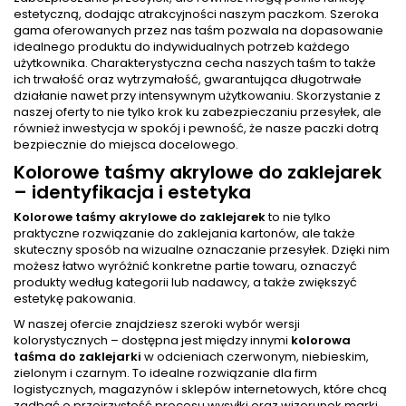
estetyczną, dodając atrakcyjności naszym paczkom. Szeroka
gama oferowanych przez nas taśm pozwala na dopasowanie
idealnego produktu do indywidualnych potrzeb każdego
użytkownika. Charakterystyczna cecha naszych taśm to także
ich trwałość oraz wytrzymałość, gwarantująca długotrwałe
działanie nawet przy intensywnym użytkowaniu. Skorzystanie z
naszej oferty to nie tylko krok ku zabezpieczaniu przesyłek, ale
również inwestycja w spokój i pewność, że nasze paczki dotrą
bezpiecznie do miejsca docelowego.
Kolorowe taśmy akrylowe do zaklejarek
– identyfikacja i estetyka
Kolorowe
taśmy akrylowe
do zaklejarek
to nie tylko
praktyczne rozwiązanie do zaklejania kartonów, ale także
skuteczny sposób na wizualne oznaczanie przesyłek. Dzięki nim
możesz łatwo wyróżnić konkretne partie towaru, oznaczyć
produkty według kategorii lub nadawcy, a także zwiększyć
estetykę pakowania.
W naszej ofercie znajdziesz szeroki wybór wersji
kolorystycznych – dostępna jest między innymi
kolorowa
taśma do zaklejarki
w odcieniach czerwonym, niebieskim,
zielonym i czarnym. To idealne rozwiązanie dla firm
logistycznych, magazynów i sklepów internetowych, które chcą
zadbać o przejrzystość procesu wysyłki oraz wizerunek marki.