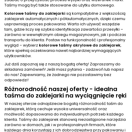
Taśmy mogą być także stosowane do użytku domowego.
Kolorowe taśmy do zaklejarki
są kompatybilne z większością
zaklejarek automatycznych i półautomatycznych, dzięki czemu
usprawniają proces pakowania. Warto ich używać wszędzie
tam, gdzie liczy się szybka identyfikacja zawartości przesyłki –
zarówno w wewnętrznym obiegu magazynowym, jak i podczas
transportu do klienta. Postaw na funkcjonalność i profesjonalny
wygląd – wybierz
kolorowe taśmy akrylowe do zaklejarek
,
które spełnią oczekiwania nawet najbardziej wymagających
użytkowników.
Już dziś zapoznaj się z naszą bogatą ofertą! Zapraszamy do
składania zamówień! Jeśli masz pytania - zadzwoń lub napisz
do nas! Zapewniamy, że żadnego nie pozostawimy bez
odpowiedzi!
Różnorodność naszej oferty - idealna
taśma do zaklejarki na wyciągnięcie ręki
W naszej ofercie odnajdziecie bogatą różnorodność taśm do
zaklejarek, którą cechuje wysoka uniwersalność oraz
możliwość dopasowania do indywidualnych potrzeb każdego
klienta. Taśmy do zaklejarek stanowią niezastąpione narzędzia
zarówno w domach, jak i w profesjonalnych firmach, które
każdego dnia korzystają z ich dobrodziejstwa przy pakowaniu i