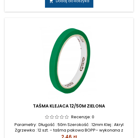
Dodaj do koszyka

zakresie wag– przyjazna dla środowiska– nie zawiera
substancji trujących– stabilna substancja...
TAŚMA KLEJACA 12/50M ZIELONA
Recenzje:
0
Parametry: Długość : 50m Szerokość : 12mm Klej : Akryl
Zgrzewka : 12 szt. – taśma pakowa BOPP– wykonana z
polipropylenu– pokryta emulsyjnym klejem akrylowym–
Cena
2,46 zł