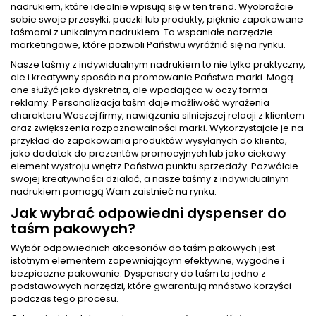
nadrukiem, które idealnie wpisują się w ten trend. Wyobraźcie
sobie swoje przesyłki, paczki lub produkty, pięknie zapakowane
taśmami z unikalnym nadrukiem. To wspaniałe narzędzie
marketingowe, które pozwoli Państwu wyróżnić się na rynku.
Nasze taśmy z indywidualnym nadrukiem to nie tylko praktyczny,
ale i kreatywny sposób na promowanie Państwa marki. Mogą
one służyć jako dyskretna, ale wpadająca w oczy forma
reklamy. Personalizacja taśm daje możliwość wyrażenia
charakteru Waszej firmy, nawiązania silniejszej relacji z klientem
oraz zwiększenia rozpoznawalności marki. Wykorzystajcie je na
przykład do zapakowania produktów wysyłanych do klienta,
jako dodatek do prezentów promocyjnych lub jako ciekawy
element wystroju wnętrz Państwa punktu sprzedaży. Pozwólcie
swojej kreatywności działać, a nasze taśmy z indywidualnym
nadrukiem pomogą Wam zaistnieć na rynku.
Jak wybrać odpowiedni dyspenser do
taśm pakowych?
Wybór odpowiednich akcesoriów do taśm pakowych jest
istotnym elementem zapewniającym efektywne, wygodne i
bezpieczne pakowanie. Dyspensery do taśm to jedno z
podstawowych narzędzi, które gwarantują mnóstwo korzyści
podczas tego procesu.