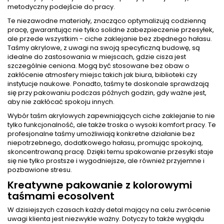
metodyczny podejście do pracy.
Te niezawodne materiały, znacząco optymalizują codzienną
pracę, gwarantując nie tylko solidne zabezpieczenie przesyłek,
ale przede wszystkim - ciche zaklejanie bez zbędnego hałasu.
Taśmy akrylowe, z uwagi na swoją specyficzną budowę, są
idealne do zastosowania w miejscach, gdzie cisza jest
szczególnie ceniona. Mogą być stosowane bez obaw o
zakłócenie atmosfery miejsc takich jak biura, biblioteki czy
instytucje naukowe. Ponadto, taśmy te doskonale sprawdzają
się przy pakowaniu podczas późnych godzin, gdy ważne jest,
aby nie zakłócać spokoju innych.
Wybór taśm akrylowych zapewniających ciche zaklejanie to nie
tylko funkcjonalność, ale także troska o wysoki komfort pracy. Te
profesjonalne taśmy umożliwiają konkretne działanie bez
niepotrzebnego, dodatkowego hałasu, promując spokojną,
skoncentrowaną pracę. Dzięki temu spakowanie przesyłki staje
się nie tylko prostsze i wygodniejsze, ale również przyjemne i
pozbawione stresu.
Kreatywne pakowanie z kolorowymi
taśmami ecosolvent
W dzisiejszych czasach każdy detal mający na celu zwrócenie
uwagi klienta jest niezwykle ważny. Dotyczy to także wyglądu