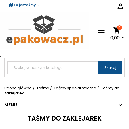

Tu jesteśmy
0
shopping_cart

0,00 zł
:


Szukaj
Strona główna
Taśmy
Taśmy specjalistyczne
Taśmy do
zaklejarek
MENU
TAŚMY DO ZAKLEJAREK