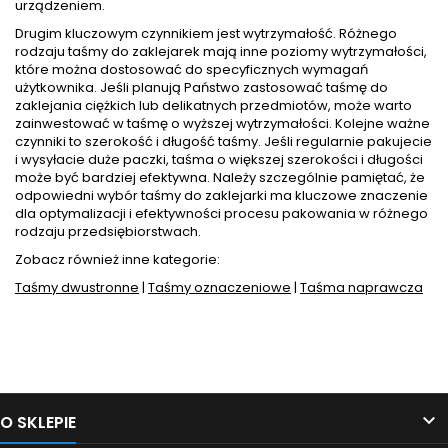
urządzeniem.
Drugim kluczowym czynnikiem jest wytrzymałość. Różnego
rodzaju taśmy do zaklejarek mają inne poziomy wytrzymałości,
które można dostosować do specyficznych wymagań
użytkownika. Jeśli planują Państwo zastosować taśmę do
zaklejania ciężkich lub delikatnych przedmiotów, może warto
zainwestować w taśmę o wyższej wytrzymałości. Kolejne ważne
czynniki to szerokość i długość taśmy. Jeśli regularnie pakujecie
i wysyłacie duże paczki, taśma o większej szerokości i długości
może być bardziej efektywna. Należy szczególnie pamiętać, że
odpowiedni wybór taśmy do zaklejarki ma kluczowe znaczenie
dla optymalizacji i efektywności procesu pakowania w różnego
rodzaju przedsiębiorstwach.
Zobacz również inne kategorie:
Taśmy dwustronne
|
Taśmy oznaczeniowe
|
Taśma naprawcza
Śledź nas na Facebooku

O SKLEPIE