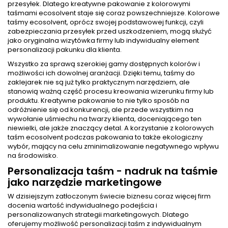
przesyłek. Dlatego kreatywne pakowanie z kolorowymi
taśmami ecosolvent staje się coraz powszechniejsze. Kolorowe
taśmy ecosolvent, oprócz swojej podstawowej funkcji, czyli
zabezpieczania przesyłek przed uszkodzeniem, mogą służyć
jako oryginalna wizytówka firmy lub indywidualny element
personalizacji pakunku dla klienta.
Wszystko za sprawą szerokiej gamy dostępnych kolorów i
możliwości ich dowolnej aranżacji. Dzięki temu, taśmy do
zaklejarek nie są już tylko praktycznym narzędziem, ale
stanowią ważną część procesu kreowania wizerunku firmy lub
produktu. Kreatywne pakowanie to nie tylko sposób na
odróżnienie się od konkurencji, ale przede wszystkim na
wywołanie uśmiechu na twarzy klienta, doceniającego ten
niewielki, ale jakże znaczący detal. A korzystanie z kolorowych
taśm ecosolvent podczas pakowania to także ekologiczny
wybór, mający na celu zminimalizowanie negatywnego wpływu
na środowisko.
Personalizacja taśm - nadruk na taśmie
jako narzędzie marketingowe
W dzisiejszym zatłoczonym świecie biznesu coraz więcej firm
docenia wartość indywidualnego podejścia i
personalizowanych strategii marketingowych. Dlatego
oferujemy możliwość personalizacji taśm z indywidualnym