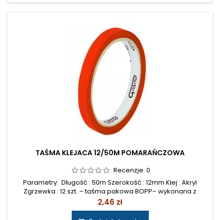
TAŚMA KLEJACA 12/50M POMARAŃCZOWA
Recenzje:
0
Parametry: Długość : 50m Szerokość : 12mm Klej : Akryl
Zgrzewka : 12 szt. – taśma pakowa BOPP– wykonana z
polipropylenu– pokryta emulsyjnym klejem akrylowym–
Cena
2,46 zł
przyczepna do większości powierzchni– odporna na
zrywanie– doskonała do zaklejania kartonów o szerokim