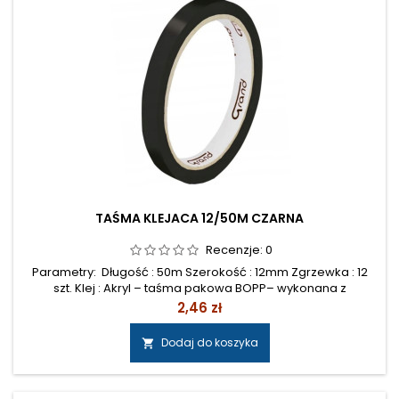
TAŚMA KLEJACA 12/50M CZARNA
Recenzje:
0
Parametry: Długość : 50m Szerokość : 12mm Zgrzewka : 12
szt. Klej : Akryl – taśma pakowa BOPP– wykonana z
polipropylenu– pokryta emulsyjnym klejem akrylowym–
Cena
2,46 zł
przyczepna do większości powierzchni– odporna na
zrywanie– doskonała do zaklejania kartonów o szerokim
Dodaj do koszyka

zakresie wag– przyjazna dla środowiska– nie zawiera
substancji trujących– stabilna substancja...