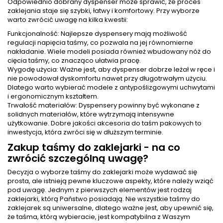
Odpowiednio dobrany dyspenser może sprawić, że proces
zaklejania staje się szybki, łatwy i komfortowy. Przy wyborze
warto zwrócić uwagę na kilka kwestii:
Funkcjonalność: Najlepsze dyspensery mają możliwość
regulacji napięcia taśmy, co pozwala na jej równomierne
nakładanie. Wiele modeli posiada również wbudowany nóż do
cięcia taśmy, co znacząco ułatwia pracę.
Wygodę użycia: Ważne jest, aby dyspenser dobrze leżał w ręce i
nie powodował dyskomfortu nawet przy długotrwałym użyciu.
Dlatego warto wybierać modele z antypoślizgowymi uchwytami
i ergonomicznym kształtem.
Trwałość materiałów: Dyspensery powinny być wykonane z
solidnych materiałów, które wytrzymają intensywne
użytkowanie. Dobre jakości akcesoria do taśm pakowych to
inwestycja, która zwróci się w dłuższym terminie.
Zakup taśmy do zaklejarki - na co
zwrócić szczególną uwagę?
Decyzja o wyborze taśmy do zaklejarki może wydawać się
prosta, ale istnieją pewne kluczowe aspekty, które należy wziąć
pod uwagę. Jednym z pierwszych elementów jest rodzaj
zaklejarki, którą Państwo posiadają. Nie wszystkie taśmy do
zaklejarek są uniwersalne, dlatego ważne jest, aby upewnić się,
że taśma, którą wybieracie, jest kompatybilna z Waszym