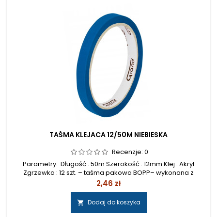
TAŚMA KLEJACA 12/50M NIEBIESKA
Recenzje:
0
Parametry: Długość : 50m Szerokość : 12mm Klej : Akryl
Zgrzewka : 12 szt. – taśma pakowa BOPP– wykonana z
polipropylenu– pokryta emulsyjnym klejem akrylowym–
Cena
2,46 zł
przyczepna do większości powierzchni– odporna na
zrywanie– doskonała do zaklejania kartonów o szerokim
Dodaj do koszyka

zakresie wag– przyjazna dla środowiska– nie zawiera
substancji trujących– stabilna substancja...