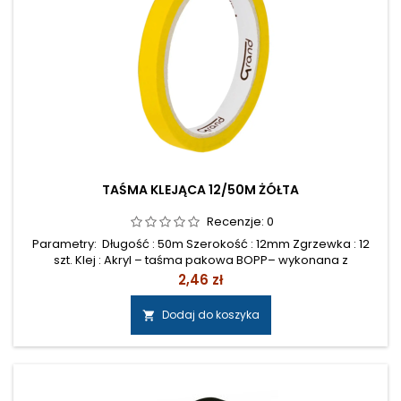
TAŚMA KLEJĄCA 12/50M ŻÓŁTA
Recenzje:
0
Parametry: Długość : 50m Szerokość : 12mm Zgrzewka : 12
szt. Klej : Akryl – taśma pakowa BOPP– wykonana z
polipropylenu– pokryta emulsyjnym klejem akrylowym–
Cena
2,46 zł
przyczepna do większości powierzchni– odporna na
zrywanie– doskonała do zaklejania kartonów o szerokim
Dodaj do koszyka

zakresie wag– przyjazna dla środowiska– nie zawiera
substancji trujących– stabilna substancja...