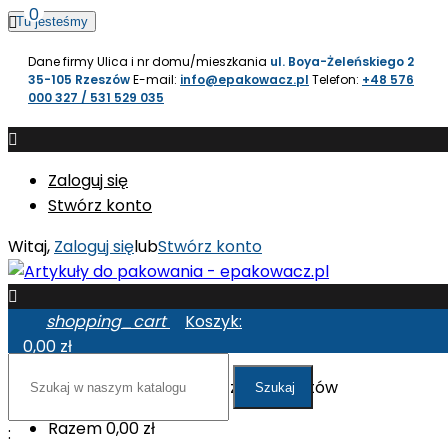
0

Tu jesteśmy
Dane firmy
Ulica i nr domu/mieszkania
ul. Boya-Żeleńskiego 2
35-105 Rzeszów
E-mail:
info@epakowacz.pl
Telefon:
+48 576
000 327 / 531 529 035

Zaloguj się
Stwórz konto
Witaj,
Zaloguj się
lub
Stwórz konto

shopping_cart
Koszyk:
0,00 zł
W koszyku nie ma jeszcze produktów
Szukaj
Razem
0,00 zł
: