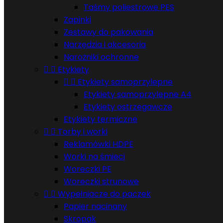
Taśmy poliestrowe PES
Zapinki
Zestawy do pakowania
Narzędzia i akcesoria
Narożniki ochronne


Etykiety


Etykiety samoprzylepne
Etykiety samoprzylepne A4
Etykiety ostrzegawcze
Etykiety termiczne


Torby i worki
Reklamówki HDPE
Worki na śmieci
Woreczki PE
Woreczki strunowe


Wypełniacze do paczek
Papier nacinany
Skropak