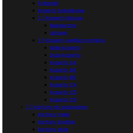
Foliopaki
Koperty bąbelkowe


Koperty listowe
Bezpieczne
Listowe


Koperty według rozmiaru
Małe koperty
Duże koperty
Koperty A4
Koperty B4
Koperty B5
Koperty C4
Koperty C5
Koperty C6


Kartony do pakowania
Kartony małe
Kartony średnie
Kartony duże