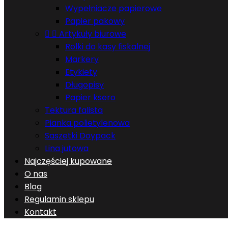
Wypełniacze papierowe
Papier pakowy


Artykuły biurowe
Rolki do kasy fiskalnej
Markery
Etykiety
Długopisy
Papier ksero
Tektura falista
Pianka polietylenowa
Saszetki Doypack
Lina jutowa
Najczęściej kupowane
O nas
Blog
Regulamin sklepu
Kontakt