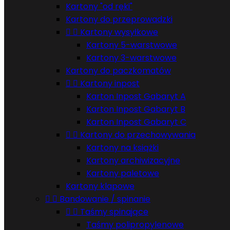
Kartony "od ręki"
Kartony do przeprowadzki


Kartony wysyłkowe
Kartony 5-warstwowe
Kartony 3-warstwowe
Kartony do paczkomatów


Kartony inpost
Karton Inpost Gabaryt A
Karton Inpost Gabaryt B
Karton Inpost Gabaryt C


Kartony do przechowywania
Kartony na książki
Kartony archiwizacyjne
Kartony paletowe
Kartony klapowe


Bandowanie / spinanie


Taśmy spinające
Taśmy polipropylenowe