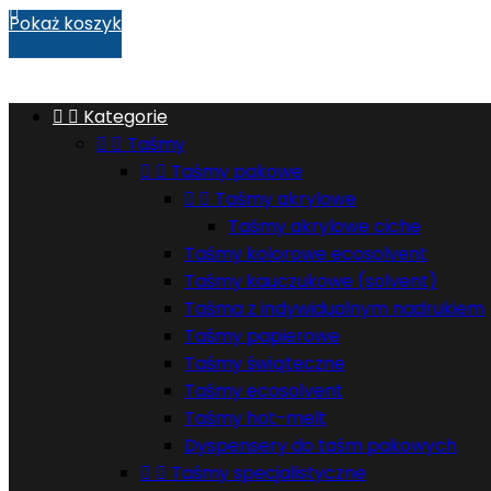

Pokaż koszyk


Kategorie


Taśmy


Taśmy pakowe


Taśmy akrylowe
Taśmy akrylowe ciche
Taśmy kolorowe ecosolvent
Taśmy kauczukowe (solvent)
Taśma z indywidualnym nadrukiem
Taśmy papierowe
Taśmy świąteczne
Taśmy ecosolvent
Taśmy hot-melt
Dyspensery do taśm pakowych


Taśmy specjalistyczne