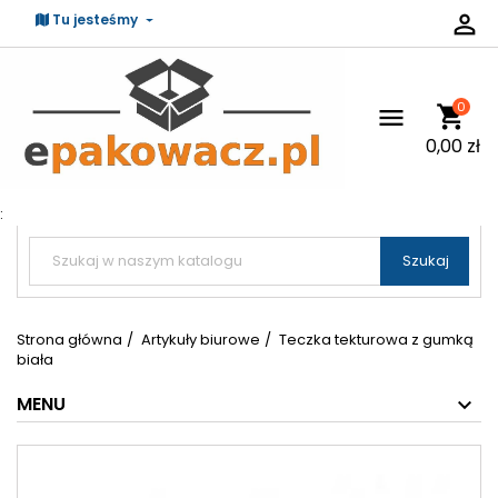

Tu jesteśmy
0
shopping_cart

0,00 zł
:


Szukaj
Strona główna
Artykuły biurowe
Teczka tekturowa z gumką
biała
MENU