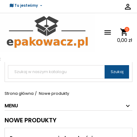

Tu jesteśmy
0
shopping_cart

0,00 zł
:


Szukaj
Strona główna
Nowe produkty
MENU
NOWE PRODUKTY