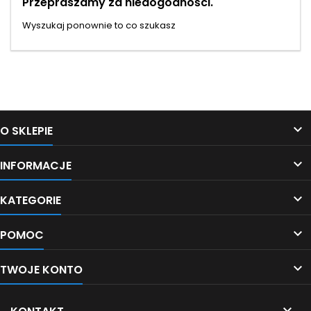
Przepraszamy za niedogodności.
Wyszukaj ponownie to co szukasz
Śledź nas na Facebooku

O SKLEPIE

INFORMACJE

KATEGORIE

POMOC

TWOJE KONTO
