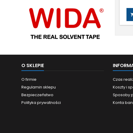
bazi
róż
m.
plas
O SKLEPIE
INFORM
O firmie
Czas real
Regulamin sklepu
Koszty i 
Bezpieczeństwo
Sposoby p
Polityka prywatności
Konta ba