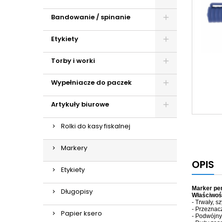
Bandowanie / spinanie
Etykiety
Torby i worki
Wypełniacze do paczek
Artykuły biurowe
Rolki do kasy fiskalnej
Markery
OPIS
Etykiety
Marker pe
Długopisy
Właściwoś
- Trwały, 
- Przeznacz
Papier ksero
- Podwójny