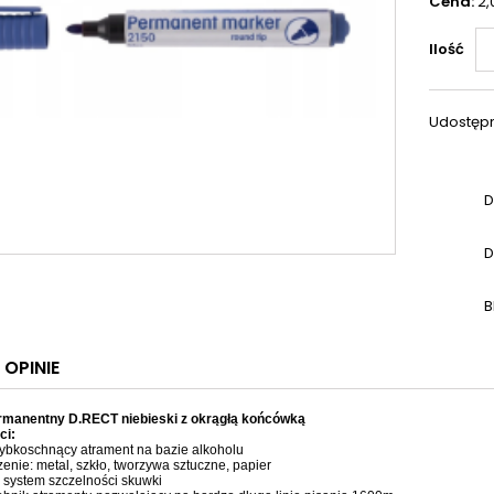
Cena:
2,
Ilość
Udostępn
D
D
B
OPINIE
rmanentny D.RECT niebieski z okrągłą końcówką
ci:
szybkoschnący atrament na bazie alkoholu
enie: metal, szkło, tworzywa sztuczne, papier
 system szczelności skuwki