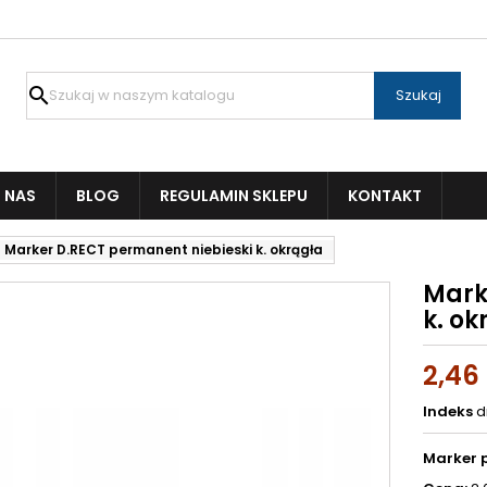

Szukaj
 NAS
BLOG
REGULAMIN SKLEPU
KONTAKT
Marker D.RECT permanent niebieski k. okrągła
Mark
k. ok
2,46 
Indeks
d
Marker 