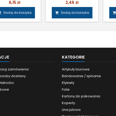
e wody, do pisania po
końcówką Cena: 2,00 zł
Cena
Cena
6,15 zł
2,46 zł
nych powierzchniach,
netto/szt.
szyb
in. płytach CD, szkle,
n
Dodaj do koszyka
Dodaj do koszyka


tiku, drewnie, matalu.
two
me
ni
od
pro
trwał
ko
ACJE
KATEGORIE
izacji zamówienia
Artykuły biurowe
sposoby dostawy
Bandowanie / spinanie
łatności
Etykiety
nkowe
Folie
Kartony do pakowania
Koperty
Lina jutowa