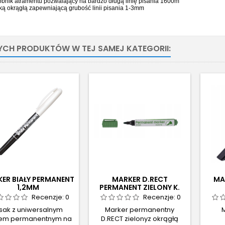
obnik atramentu pozwalający na bardzo długą linię pisania 1600m
ką okrągłą zapewniającą grubość linii pisania 1-3mm
NYCH PRODUKTÓW W TEJ SAMEJ KATEGORII:
ER BIAŁY PERMANENT
MARKER D.RECT
MA
1,2MM
PERMANENT ZIELONY K.
OKRĄGŁA
Recenzje:
0
Recenzje:
0
isak z uniwersalnym
Marker permanentny
M
zem permanentnym na
D.RECT zielonyz okrągłą