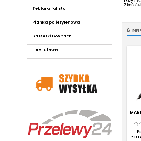
- Duży zas
- Z końców
Tektura falista
Pianka polietylenowa
6 IN
Saszetki Doypack
Lina jutowa
MARK
P
tus