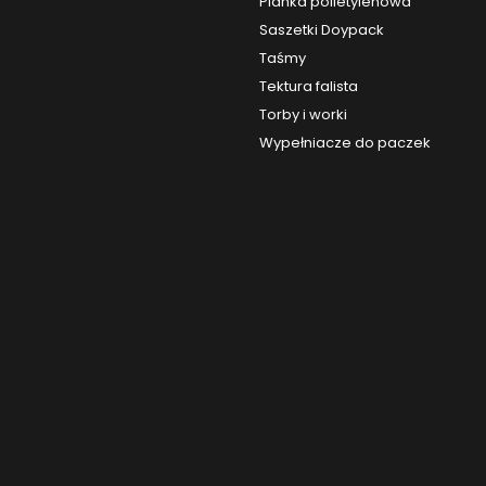
Pianka polietylenowa
Saszetki Doypack
Taśmy
Tektura falista
Torby i worki
Wypełniacze do paczek