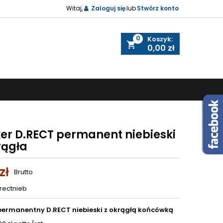
Witaj,
Zaloguj się
lub
Stwórz konto
0
Koszyk:
shopping_cart
0,00 zł
er D.RECT permanent niebieski
rągła
zł
Brutto
rectnieb
permanentny D.RECT niebieski z okrągłą końcówką