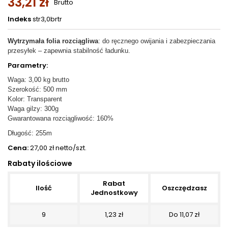
33,21 zł
Brutto
Indeks
str3,0brtr
Wytrzymała folia rozciągliwa
: do ręcznego owijania i zabezpieczania
przesyłek – zapewnia stabilność ładunku.
Parametry:
Waga: 3,00 kg
brutto
Szerokość: 500 mm
Kolor: Transparent
Waga gilzy: 300g
Gwarantowana rozciągliwość: 160%
Długość: 255m
Cena:
27,00 zł netto/szt.
Rabaty ilościowe
Rabat
Ilość
Oszczędzasz
Jednostkowy
9
1,23 zł
Do 11,07 zł