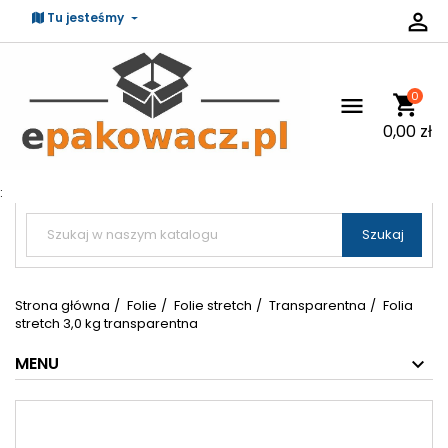

Tu jesteśmy
0
shopping_cart

0,00 zł
:


Szukaj
Strona główna
Folie
Folie stretch
Transparentna
Folia
stretch 3,0 kg transparentna
MENU