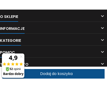

O SKLEPIE

INFORMACJE

KATEGORIE

POMOC

TWOJE KONTO
Dodaj do koszyka


KONTAKT
© Copyright 2026 epakowacz.pl. All Rights Reserved.