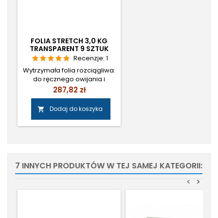
FOLIA STRETCH 3,0 KG
TRANSPARENT 9 SZTUK
Recenzje:
1
Wytrzymała folia rozciągliwa:
do ręcznego owijania i
zabezpieczania przesyłek –
Cena
287,82 zł
zapewnia stabilność
ładunku. Parametry: Waga:
Dodaj do koszyka

3,00 kg bruttoSzerokość: 500
mm Kolor: TransparentWaga
gilzy: 300g Gwarantowana
rozciągliwość: 160%Ilość: 9
sztuk Długość: 255m/rol.
Cena: 26,00 zł netto/szt.
7 INNYCH PRODUKTÓW W TEJ SAMEJ KATEGORII:
<
>