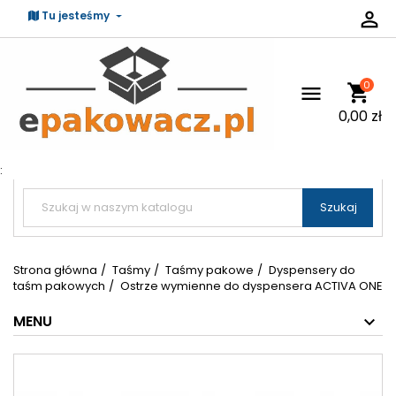

Tu jesteśmy
0
shopping_cart

0,00 zł
:


Szukaj
Strona główna
Taśmy
Taśmy pakowe
Dyspensery do
taśm pakowych
Ostrze wymienne do dyspensera ACTIVA ONE
MENU