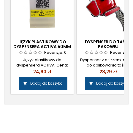
JĘZYK PLASTIKOWY DO
DYSPENSER DO TAŚMY
DYSPENSERA ACTIVA 50MM
PAKOWEJ
Recenzje:
0
Recenzje:
0
Język plastikowy do
Dyspenser z ostrzem tnąc
dyspensera ACTIVA. Cena:
do aplikowania taśmy
20,00 zł netto/szt.
pakowej. Posiada równie
Cena
Cena
24,60 zł
28,29 zł
ergonomiczną rączkę do
trzymania. Obsługuje taśmy
Dodaj do koszyka
Dodaj do koszyka


szerokości do 50mm. Cena
23zł netto/szt.
Śledź nas na Facebooku