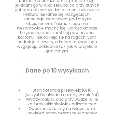
Karton ma bardzo prostą konstrukcję.
Składam go w kilka sekund, co przy dużych
gabarytach oszczędza mi mnóstwo czasu.
Tektura nie łamie się na zgięciach i
zachowuje pion nawet pod dużym
obciążeniem. Taśma z logo ma
niesamowicie mocny klej. Bardzo dobrze
trzyma się ona szorstkiej powierzchni
kartonu i nie odkleja się na rogach. Sam
nadruk jest czysty, a kolory mojego logo
wyglądają dokładnie tak, jak w projekcie
graficznym.
Dane po 10 wysyłkach
Stan dotarcia przesyłek: 10/10
(wszystkie akwaria dotarły w całości).
Wytrzymałość dna przy wadze 15-18
kg: brak jakichkolwiek odkształceń.
Odporność taśmy na wilgoć: brak
odklejeń mimo deszczowej pogody