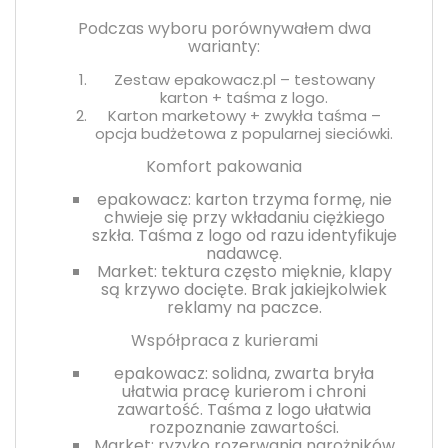
Podczas wyboru porównywałem dwa
warianty:
Zestaw epakowacz.pl – testowany
karton + taśma z logo.
Karton marketowy + zwykła taśma –
opcja budżetowa z popularnej sieciówki.
Komfort pakowania
epakowacz: karton trzyma formę, nie
chwieje się przy wkładaniu ciężkiego
szkła. Taśma z logo od razu identyfikuje
nadawcę.
Market: tektura często mięknie, klapy
są krzywo docięte. Brak jakiejkolwiek
reklamy na paczce.
Współpraca z kurierami
epakowacz: solidna, zwarta bryła
ułatwia pracę kurierom i chroni
zawartość. Taśma z logo ułatwia
rozpoznanie zawartości.
Market: ryzyko rozerwania narożników