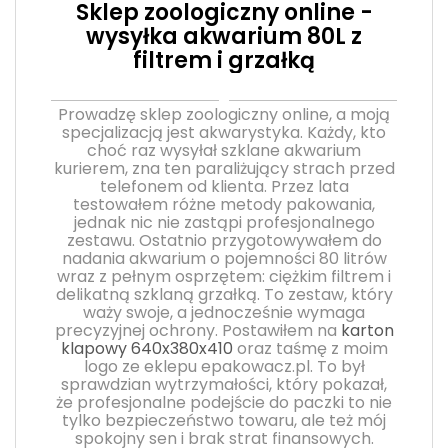
Sklep zoologiczny online -
wysyłka akwarium 80L z
filtrem i grzałką
Prowadzę sklep zoologiczny online, a moją
specjalizacją jest akwarystyka. Każdy, kto
choć raz wysyłał szklane akwarium
kurierem, zna ten paraliżujący strach przed
telefonem od klienta. Przez lata
testowałem różne metody pakowania,
jednak nic nie zastąpi profesjonalnego
zestawu. Ostatnio przygotowywałem do
nadania akwarium o pojemności 80 litrów
wraz z pełnym osprzętem: ciężkim filtrem i
delikatną szklaną grzałką. To zestaw, który
waży swoje, a jednocześnie wymaga
precyzyjnej ochrony. Postawiłem na
karton
klapowy 640x380x410
oraz taśmę z moim
logo ze eklepu epakowacz.pl. To był
sprawdzian wytrzymałości, który pokazał,
że profesjonalne podejście do paczki to nie
tylko bezpieczeństwo towaru, ale też mój
spokojny sen i brak strat finansowych.