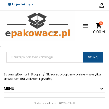

Tu jesteśmy
0
shopping_cart

0,00 zł
:


Szukaj
Strona główna
Blog
Sklep zoologiczny online - wysyłka
akwarium 80L z filtrem i grzałką
MENU
Data publikacji : 2026-02-12